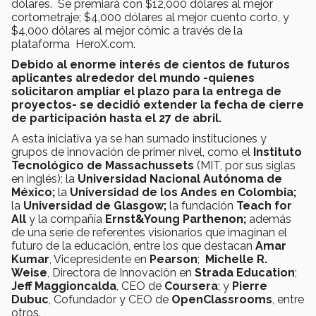
dólares. Se premiará con $12,000 dólares al mejor
cortometraje; $4,000 dólares al mejor cuento corto, y
$4,000 dólares al mejor cómic a través de la
plataforma HeroX.com.
Debido al enorme interés de cientos de futuros
aplicantes alrededor del mundo -quienes
solicitaron ampliar el plazo para la entrega de
proyectos- se decidió extender la fecha de cierre
de participación hasta el 27 de abril.
A esta iniciativa ya se han sumado instituciones y
grupos de innovación de primer nivel, como el
Instituto
Tecnológico de Massachussets
(MIT, por sus siglas
en inglés); la
Universidad Nacional Autónoma de
México;
la
Universidad de los Andes en Colombia;
la
Universidad de Glasgow;
la fundación
Teach for
All
y la compañía
Ernst&Young Parthenon;
además
de una serie de referentes visionarios que imaginan el
futuro de la educación, entre los que destacan
Amar
Kumar
, Vicepresidente en
Pearson
;
Michelle R.
Weise
, Directora de Innovación en
Strada Education
;
Jeff Maggioncalda
, CEO de
Coursera
; y
Pierre
Dubuc
, Cofundador y CEO de
OpenClassrooms
, entre
otros.