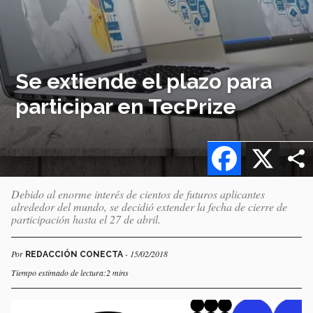
Se extiende el plazo para
participar en TecPrize
Facebook
X
Debido al enorme interés de cientos de futuros aplicantes
alrededor del mundo, se decidió extender la fecha de cierre de
participación hasta el 27 de abril.
Por
- 15/02/2018
REDACCIÓN CONECTA
Tiempo estimado de lectura:2 mins