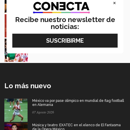
×
Loretta Mariaud y Carlos González
Entre miles: mexicana gana beca de maestría
Recibe nuestro newsletter de
Erasmus Mundus LIVE
noticias:
Natalia Croda
Estudiantes de 5 campus Tec impulsan
proyectos en la Sierra Tarahumara
Juan José Flores Nava
Lo más nuevo
México va por pase olímpico en mundial de flag football
en Alemania
07 Agosto 2026
Música y teatro: EXATEC en el elenco de El Fantasma
de la Ópera México