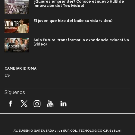
¿Quieres emprender? Conoce el nuevo HUB de
Innovación del Tec (video)
El joven que hizo del baile su vida (video)
Aula Futura: transformar la experiencia educativa
(video)
Más que un festival cultural: así es la magia de
VIBRART 2026 (video)
CAMBIAR IDIOMA
ES
Javier Guzmán: investigación con impacto social
(video)
Síguenos
¡México, en el top del mundial de robótica FIRST
2026! (video)
Vida Tec: Pasión, disciplina y básquetbol, con Gael
Adame (video)
A
AV. EUGENIO GARZA SADA 2501 SUR COL. TECNOLÓGICO C.P. 64849 |
L