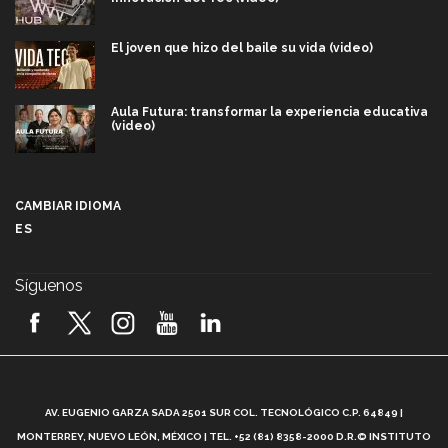
El joven que hizo del baile su vida (video)
Aula Futura: transformar la experiencia educativa
(video)
Más que un festival cultural: así es la magia de
VIBRART 2026 (video)
CAMBIAR IDIOMA
ES
Javier Guzmán: investigación con impacto social
(video)
Síguenos
¡México, en el top del mundial de robótica FIRST
2026! (video)
Vida Tec: Pasión, disciplina y básquetbol, con Gael
Adame (video)
A
AV. EUGENIO GARZA SADA 2501 SUR COL. TECNOLÓGICO C.P. 64849 |
L
¿Cómo es el Modelo Educativo Tec? (video)
MONTERREY, NUEVO LEÓN, MÉXICO | TEL. +52 (81) 8358-2000 D.R.© INSTITUTO