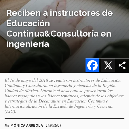
Reciben a instructores de
Educación
Continua&Consultoría en
ingeniería
Facebook
X
El 18 de mayo del 2018 se reunieron instructores de Educación
Continua y Consultoría en ingeniería y ciencias de la Región
Ciudad de México. Durante el desayuno se presentaron los
líderes regionales y los líderes temáticos, además de los objetivos
y estrategias de la Decanatura en Educación Continua e
Internacionalización de la Escuela de Ingeniería y Ciencias
(EIC).
Por
- 19/06/2018
MÓNICA ARREOLA