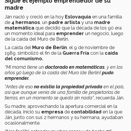
Sigue el ejemplo emprendedor de su
madre
Ján nació y creció en la hoy
Eslovaquia
en una familia
de
4 hermanos
, un
padre artista
y una
madre
matemática
que decidió que la década de los 90 era
un momento ideal para
emprender
un negocio, luego
de la caída del Muro de Berlín.
La caída del
Muro de Berlín
, el 9 de noviembre de
1989, simbolizó el fin de la
Guerra Fría
con la
caída
del comunismo.
“Mi mamá tiene un
doctorado en matemáticas
, y en los
años 90 luego de la caída del Muro (de Berlín)
pudo
emprender.
"
Antes de eso
no existía la propiedad privada
en el país,
así que aunque venía de una familia de propietarios de
tierras, en un momento se quedó sin nada”
, recuerda Ján.
Su madre, aprovechando la apertura comercial en la
década, inició su
empresa
de
contabilidad
en la que
Ján, junto con sus 2 hermanos y su hermana, ayudaban
ocasionalmente.