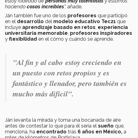
estoy rodeado de
personas muy talentosas
y estamos
haciendo
cosas increíbles
”,
añade.
Ján también fue uno de los
profesores
que participó
en el
desarrollo
del
modelo educativo Tec21
que
incluye
aprendizaje basado en retos
,
experiencia
universitaria memorable
,
profesores inspiradores
y
flexibilidad
en el cómo y cuándo se aprende.
"Al fin y al cabo estoy creciendo en
un puesto con retos propios y es
fantástico y llenador, pero también es
mucho más difícil".
Ján levanta la mirada y toma una bocanada de aire
antes de contestar lo que para él sería el
sueño
que,
menciona, ha
encontrado
tras
6 años en México,
a
miles de kilómetros de Bratislava.