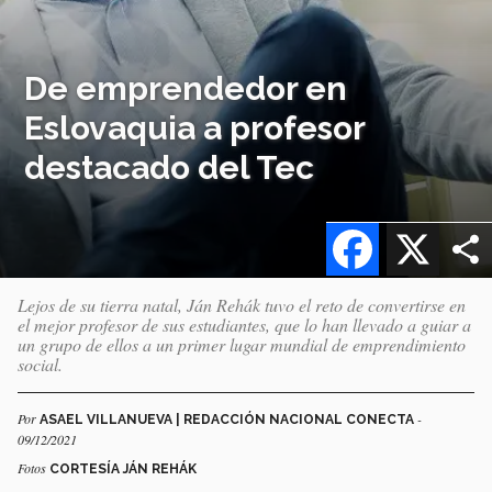
De emprendedor en
Eslovaquia a profesor
destacado del Tec
Facebook
X
Lejos de su tierra natal, Ján Rehák tuvo el reto de convertirse en
el mejor profesor de sus estudiantes, que lo han llevado a guiar a
un grupo de ellos a un primer lugar mundial de emprendimiento
social.
Por
-
ASAEL VILLANUEVA | REDACCIÓN NACIONAL CONECTA
09/12/2021
Fotos
CORTESÍA JÁN REHÁK