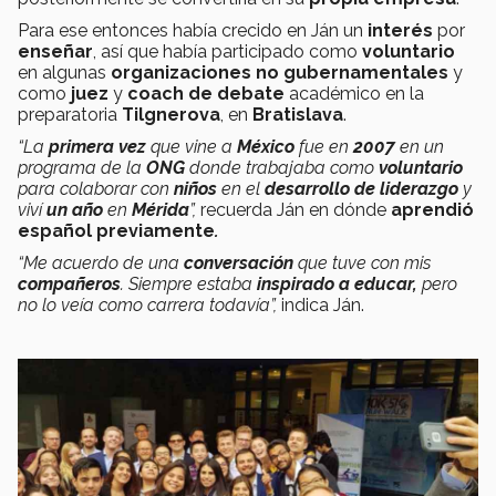
Para ese entonces había crecido en Ján un
interés
por
enseñar
, así que había participado como
voluntario
en algunas
organizaciones no gubernamentales
y
como
juez
y
coach de debate
académico en la
preparatoria
Tilgnerova
, en
Bratislava
.
“La
primera vez
que vine a
México
fue en
2007
en un
programa de la
ONG
donde trabajaba como
voluntario
para colaborar con
niños
en el
desarrollo de liderazgo
y
viví
un año
en
Mérida
”,
recuerda Ján en dónde
aprendió
español previamente
.
“Me acuerdo de una
conversación
que tuve con mis
compañeros
. Siempre estaba
inspirado a educar,
pero
no lo veía como carrera todavía”,
indica Ján.