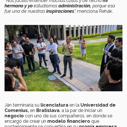
“Nos facilitó entender muchas cosas y de hecho
mi
hermano y yo
estudiamos
administración,
porque esa
fue una de nuestras
inspiraciones
”,
menciona Rehák.
Ján terminaría su
licenciatura
en la
Universidad de
Comenius,
en
Bratislava
, a la par de iniciar un
negocio
con uno de sus compañeros, en donde se
encargó de crear un
modelo financiero
que
posteriormente se convertiría en su
propia empresa
.