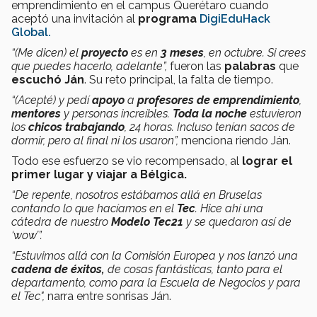
emprendimiento en el campus Querétaro cuando
aceptó una invitación al
programa
DigiEduHack
Global
.
“(Me dicen) el
proyecto
es en
3 meses
, en octubre. Si crees
que puedes hacerlo, adelante”,
fueron las
palabras
que
escuchó Ján
. Su reto principal, la falta de tiempo.
“(Acepté) y pedí
apoyo
a
profesores de emprendimiento
,
mentores
y personas increíbles.
Toda la noche
estuvieron
los
chicos trabajando
, 24 horas. Incluso tenían sacos de
dormir, pero al final ni los usaron”,
menciona riendo Ján.
Todo ese esfuerzo se vio recompensado, al
lograr el
primer lugar y viajar a Bélgica.
“De repente, nosotros estábamos allá en Bruselas
contando lo que hacíamos en el
Tec
. Hice ahí una
cátedra de nuestro
Modelo Tec21
y se quedaron así de
‘wow’”.
“Estuvimos allá con la Comisión Europea y nos lanzó una
cadena de éxitos,
de cosas fantásticas, tanto para el
departamento, como para la Escuela de Negocios y para
el Tec",
narra entre sonrisas Ján.