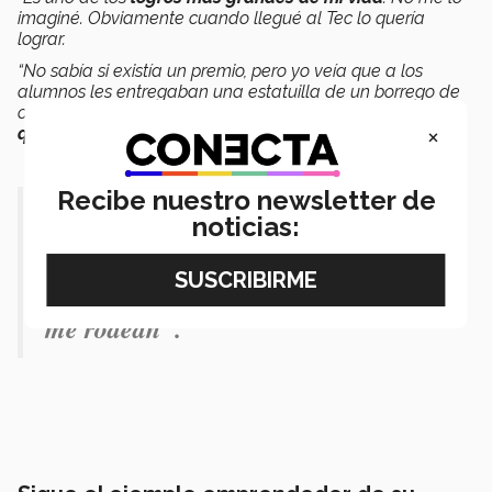
imaginé. Obviamente cuando llegué al Tec lo quería
lograr.
“No sabía si existía un premio, pero yo veía que a los
alumnos les entregaban una estatuilla de un borrego de
oro y que había fotos de profesores en la biblioteca.
Yo
×
quería estar ahí
”, recuerda Ján.
Recibe nuestro newsletter de
“Soy una persona cuyo propósito es
noticias:
hacer crecer a las personas con las
que estoy en contacto y con quienes
me rodean".