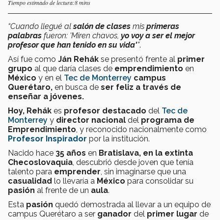
Tiempo estimado de lectura:8 mins
“Cuando llegué al
salón de clases
mis
primeras
palabras
fueron: 'Miren chavos,
yo voy a ser el mejor
profesor que han tenido en su vida'
”
.
Así fue como
Ján Rehák
se presentó frente al
primer
grupo
al que daría clases de
emprendimiento
en
México
y en el
Tec de Monterrey
campus
Querétaro,
en busca de
ser feliz a través de
enseñar a jóvenes.
Hoy, Rehák
es
profesor destacado
del
Tec de
Monterrey
y
director nacional
del
programa de
Emprendimiento
, y reconocido nacionalmente como
Profesor Inspirador
por la institución.
Nacido hace
35 años
en
Bratislava, en la extinta
Checoslovaquia
, descubrió desde joven que tenía
talento para
emprender
, sin imaginarse que una
casualidad
lo llevaría a
México
para consolidar su
pasión
al frente de un
aula
.
Esta
pasión
quedó demostrada al llevar a un equipo de
campus Querétaro a ser
ganador
del
primer lugar
de