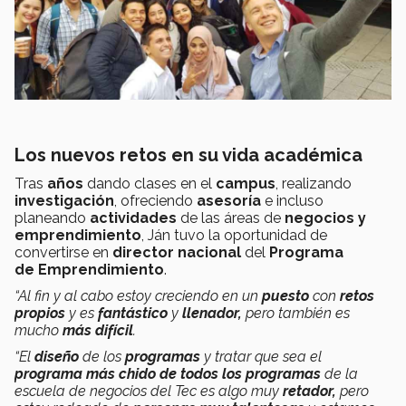
Los nuevos retos en su vida académica
Tras
años
dando clases en el
campus
, realizando
investigación
, ofreciendo
asesoría
e incluso
planeando
actividades
de las áreas de
negocios y
emprendimiento
, Ján tuvo la oportunidad de
convertirse en
director nacional
del
Programa
de Emprendimiento
.
“Al fin y al cabo estoy creciendo en un
puesto
con
retos
propios
y es
fantástico
y
llenador,
pero también es
mucho
más difícil
.
“El
diseño
de los
programas
y tratar que sea el
programa más chido de todos los programas
de la
escuela de negocios del Tec es algo muy
retador,
pero