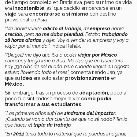
de tiempo completo en Bratislava, pero su ritmo de vida
era
insostenible
, así que decidió embarcarse en un
viaje
para
encontrarse a sí mismo
con destino
provisional en Asia.
“Me había vuelto
adicto al trabajo
, mi
empresa
había
crecido,
pero
no me daba plenitud
. Estaba
trabajando
18 horas diarias
y dije: ‘Voy a vender la empresa y voy a
viajar por el mundo’”
, indica Rehák.
“(Diegoli) me dijo que iba a poder
viajar por México
,
conocer, y luego irme a Asia. Me dijo que en Querétaro
hay 330 días de sol al año, pero cuando llegué en agosto
estuvo lloviendo todo el mes”,
comenta riendo Ján, ya
que su
idea
era solo estar
provisionalmente
en
México.
Sin embargo, tras un proceso de
adaptación,
poco a
poco fue sintiéndose mejor al ver
cómo podía
transformar a sus estudiantes.
"Los primeros años sufrí de
síndrome del impostor
.
¿Cuándo se van a dar cuenta de que no sé nada? Tenía
que hacer el
triple de trabajo.
“En
2014
tenía todo lo material que te puedas imaginar,