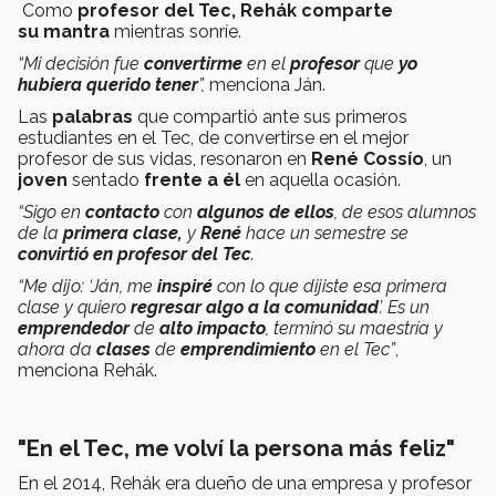
Como
profesor del Tec, Rehák comparte
su
mantra
mientras sonríe.
“Mi decisión fue
convertirme
en el
profesor
que
yo
hubiera querido tener
”,
menciona Ján.
Las
palabras
que compartió ante sus primeros
estudiantes en el Tec, de convertirse en el mejor
profesor de sus vidas, resonaron en
René Cossío
, un
joven
sentado
frente a él
en aquella ocasión.
“Sigo en
contacto
con
algunos de ellos
, de esos alumnos
de la
primera clase,
y
René
hace un semestre se
convirtió en profesor del Tec
.
“Me dijo: ‘Ján, me
inspiré
con lo que dijiste esa primera
clase y quiero
regresar algo a la comunidad
’. Es un
emprendedor
de
alto impacto
, terminó su maestría y
ahora da
clases
de
emprendimiento
en el Tec”
,
menciona Rehák.
"En el Tec, me volví la persona más feliz"
En el 2014, Rehák era dueño de una empresa y profesor