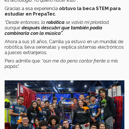
es tecnología. Yo quiero hacer esto'".
Gracias a esa experiencia
obtuvo la beca STEM para
estudiar en PrepaTec
.
“Desde entonces, la
robótica
se volvió mi prioridad,
aunque
después descubrí que también podía
combinarla con la música”.
Ahora a sus 16 años, Camila ya estuvo en un mundial de
robótica, lleva serenatas y explica sistemas electrónicos
a jueces extranjeros.
Pero admite que:
“aún me da pena cantar frente a mis
papás".