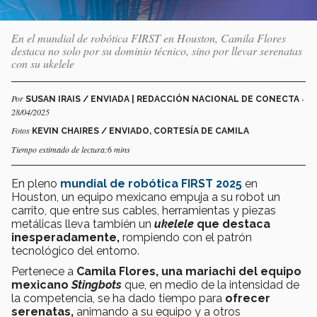
En el mundial de robótica FIRST en Houston, Camila Flores
destaca no solo por su dominio técnico, sino por llevar serenatas
con su ukelele
Por
-
SUSAN IRAIS / ENVIADA | REDACCIÓN NACIONAL DE CONECTA
28/04/2025
Fotos
KEVIN CHAIRES / ENVIADO, CORTESÍA DE CAMILA
Tiempo estimado de lectura:6 mins
En pleno
mundial de robótica FIRST 2025
en
Houston, un equipo mexicano empuja a su robot un
carrito, que entre sus cables, herramientas y piezas
metálicas lleva también un
ukelele
que destaca
inesperadamente,
rompiendo con el patrón
tecnológico del entorno.
Pertenece a
Camila Flores, una mariachi del equipo
mexicano
Stingbots
que, en medio de la intensidad de
la competencia, se ha dado tiempo para
ofrecer
serenatas,
animando a su equipo y a otros