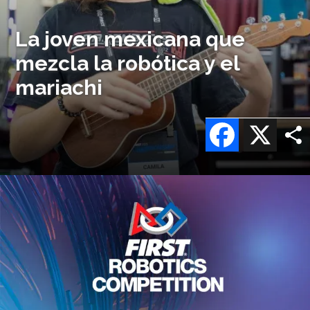
La joven mexicana que
mezcla la robótica y el
mariachi
Facebook
X
Imagen
o
logo