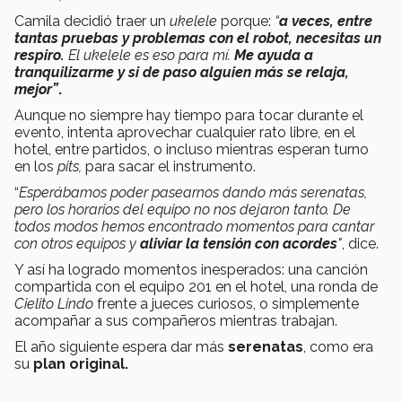
Camila decidió traer un
ukelele
porque:
“
a veces, entre
tantas pruebas y problemas con el robot, necesitas un
respiro.
El ukelele es eso para mí.
Me ayuda a
tranquilizarme y si de paso alguien más se relaja,
mejor”
.
Aunque no siempre hay tiempo para tocar durante el
evento, intenta aprovechar cualquier rato libre, en el
hotel, entre partidos, o incluso mientras esperan turno
en los
pits,
para sacar el instrumento.
“
Esperábamos poder pasearnos dando más serenatas,
pero los horarios del equipo no nos dejaron tanto. De
todos modos hemos encontrado momentos para cantar
con otros equipos y
aliviar la tensión con acordes
"
, dice.
Y así ha logrado momentos inesperados: una canción
compartida con el equipo 201 en el hotel, una ronda de
Cielito Lindo
frente a jueces curiosos, o simplemente
acompañar a sus compañeros mientras trabajan.
El año siguiente espera dar más
serenatas
, como era
su
plan original.