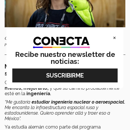
×
Camila decidió traer un ukelele porque le ayuda a tranquilizarse y de
paso cree que puede ayudar a alguien más, / Foto: Kevin Chaires
Recibe nuestro newsletter de
noticias:
Mejorar el mundo en tecnología y
seguridad
Camila sabe que
quiere cambiar el mundo, o al
menos, mejorarlo,
y que su camino probablemente
esté en la
ingeniería
.
“Me gustaría
estudiar ingeniería nuclear o aeroespacial.
Me encanta la infraestructura espacial rusa y
estadounidense. Quiero aprender allá y traer eso a
México”.
Ya estudia alemán como parte del programa