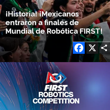
¡Historia! ¡Mexicanos
entraron a finales de
Mundial de Robótica FIRST!
Facebook
X
Imagen
o
logo