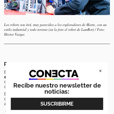
Los robots son 4x4, muy parecidos a los exploradores de Marte, con un
estilo industrial y todo terreno (en la foto el robot de LamBot) / Foto:
Héctor Vargas
Robots en el océano, el reto 2025
×
En la edición
REEFSCAPE 2025
, los equipos
exploraron con su robot la vida bajo el océano
en
dos etapas: un período autónomo y otro operado por
Recibe nuestro newsletter de
conductores
noticias:
El reto se desarrolla entre dos alianzas, cada una
conformada por tres robots, que compiten por puntos
al:
Recolectar algas
(pelotas)