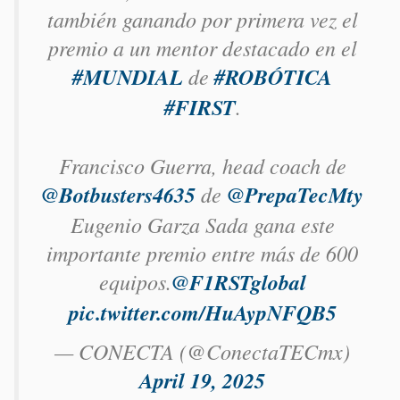
también ganando por primera vez el
premio a un mentor destacado en el
#MUNDIAL
de
#ROBÓTICA
#FIRST
.
Francisco Guerra, head coach de
@Botbusters4635
de
@PrepaTecMty
Eugenio Garza Sada gana este
importante premio entre más de 600
equipos.
@F1RSTglobal
pic.twitter.com/HuAypNFQB5
— CONECTA (@ConectaTECmx)
April 19, 2025