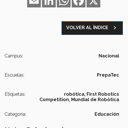
navigate_next
VOLVER AL ÍNDICE
Campus:
Nacional
Escuelas:
PrepaTec
Etiquetas:
robótica,
First Robotics
Competition,
Mundial de Robótica
Categoría:
Educación