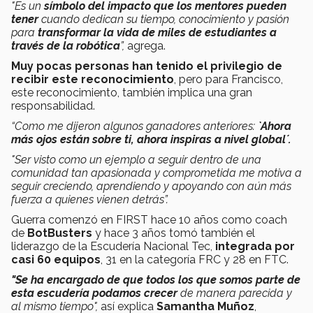
"Es un
símbolo del impacto que los mentores pueden
tener
cuando dedican su tiempo, conocimiento y pasión
para
transformar la vida de miles de estudiantes a
través de la robótica
”,
agrega.
Muy pocas personas han tenido el privilegio de
recibir este reconocimiento
, pero para Francisco,
este reconocimiento, también implica una gran
responsabilidad.
“Como me dijeron algunos ganadores anteriores:
`Ahora
más ojos están sobre ti, ahora inspiras a nivel global´.
"Ser visto como un ejemplo a seguir dentro de una
comunidad tan apasionada y comprometida me motiva a
seguir creciendo, aprendiendo y apoyando con aún más
fuerza a quienes vienen detrás”.
Guerra comenzó en FIRST hace 10 años como coach
de
BotBusters
y hace 3 años tomó también el
liderazgo de la Escudería Nacional Tec,
integrada por
casi 60 equipos
, 31 en la categoría FRC y 28 en FTC.
"Se ha encargado de que todos los que somos parte de
esta escudería podamos crecer
de manera parecida y
al mismo tiempo",
así explica
Samantha Muñoz
,