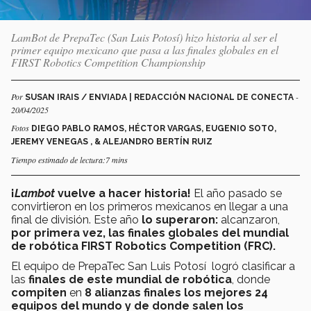
LamBot de PrepaTec (San Luis Potosí) hizo historia al ser el
primer equipo mexicano que pasa a las finales globales en el
FIRST Robotics Competition Championship
Por
-
SUSAN IRAIS / ENVIADA | REDACCIÓN NACIONAL DE CONECTA
20/04/2025
Fotos
DIEGO PABLO RAMOS, HÉCTOR VARGAS, EUGENIO SOTO,
JEREMY VENEGAS , & ALEJANDRO BERTÍN RUIZ
Tiempo estimado de lectura:7 mins
¡
Lambot
vuelve a hacer historia!
El año pasado se
convirtieron en los primeros mexicanos en llegar a una
final de división. Este año
lo superaron:
alcanzaron,
por primera vez, las finales globales del mundial
de robótica FIRST Robotics Competition (FRC).
El equipo de PrepaTec San Luis Potosí logró clasificar a
las
finales de este mundial de robótica
, donde
compiten
en
8 alianzas finales
los mejores 24
equipos del mundo y de donde salen los