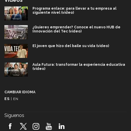
Programa enlace: para llevar a tu empresa al
siguiente nivel (video)
¿Quieres emprender? Conoce el nuevo HUB de
Innovación del Tec (video)
El joven que hizo del baile su vida (video)
Aula Futura: transformar la experiencia educativa
(video)
Más que un festival cultural: así es la magia de
VIBRART 2026 (video)
CAMBIAR IDIOMA
ES
|
EN
Javier Guzmán: investigación con impacto social
(video)
Síguenos
¡México, en el top del mundial de robótica FIRST
2026! (video)