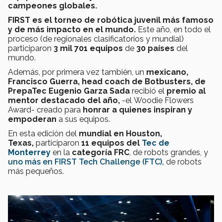
campeones globales
.
FIRST es el torneo de robótica juvenil más famoso
y de más impacto en el mundo.
Este año, en todo el
proceso (de regionales clasificatorios y mundial)
participaron
3 mil 701 equipos
de
30 países
del
mundo.
Además, por primera vez también, un
mexicano,
F
rancisco Guerra, head coach de Botbusters, de
PrepaTec Eugenio Garza Sada
recibió el
premio al
mentor destacado del año,
-el Woodie Flowers
Award- creado para
honrar a quienes inspiran y
empoderan
a sus equipos.
En esta edición del
mundial en Houston,
Texas,
participaron
11 equipos del
Tec de
Monterrey
en la
categoría FRC
, de robots grandes, y
uno más en FIRST Tech Challenge (FTC),
de robots
más pequeños.