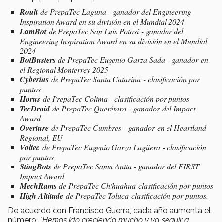
Roult
de PrepaTec Laguna - ganador del Engineering
Inspiration Award en su división en el Mundial 2024
LamBot
de PrepaTec San Luis Potosí - ganador del
Engineering Inspiration Award en su división en el Mundial
2024
BotBusters
de PrepaTec Eugenio Garza Sada - ganador en
el Regional Monterrey 2025
Cyberius
de PrepaTec Santa Catarina - clasificación por
puntos
Horus
de PrepaTec Colima - clasificación por puntos
TecDroid
de PrepaTec Querétaro - ganador del Impact
Award
Overture
de PrepaTec Cumbres - ganador en el Heartland
Regional, EU
Voltec
de PrepaTec Eugenio Garza Lagüera - clasificación
por puntos
StingBots
de PrepaTec Santa Anita - ganador del FIRST
Impact Award
MechRams
de PrepaTec Chihuahua-clasificación por puntos
High Altitude
de PrepaTec Toluca-clasificación por puntos.
De acuerdo con Francisco Guerra, cada año aumenta el
número.
"Hemos ido creciendo mucho y va seguir a