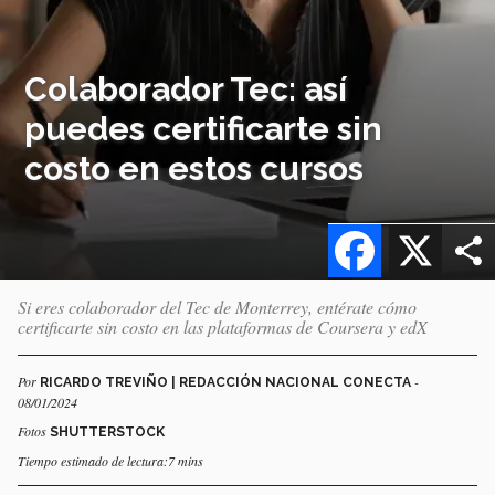
Colaborador Tec: así
puedes certificarte sin
costo en estos cursos
Facebook
X
Si eres colaborador del Tec de Monterrey, entérate cómo
certificarte sin costo en las plataformas de Coursera y edX
Por
-
RICARDO TREVIÑO | REDACCIÓN NACIONAL CONECTA
08/01/2024
Fotos
SHUTTERSTOCK
Tiempo estimado de lectura:7 mins