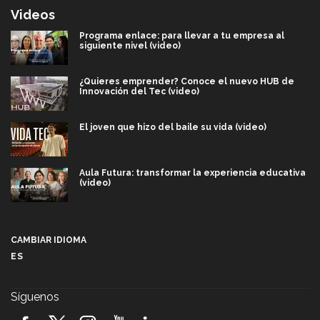
Videos
Programa enlace: para llevar a tu empresa al
siguiente nivel (video)
¿Quieres emprender? Conoce el nuevo HUB de
Innovación del Tec (video)
El joven que hizo del baile su vida (video)
Aula Futura: transformar la experiencia educativa
(video)
Más que un festival cultural: así es la magia de
VIBRART 2026 (video)
CAMBIAR IDIOMA
ES
Javier Guzmán: investigación con impacto social
(video)
Síguenos
¡México, en el top del mundial de robótica FIRST