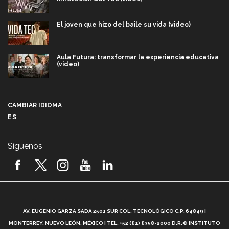
El joven que hizo del baile su vida (video)
Aula Futura: transformar la experiencia educativa
(video)
Más que un festival cultural: así es la magia de
VIBRART 2026 (video)
CAMBIAR IDIOMA
ES
Javier Guzmán: investigación con impacto social
(video)
Síguenos
¡México, en el top del mundial de robótica FIRST
2026! (video)
Vida Tec: Pasión, disciplina y básquetbol, con Gael
Adame (video)
A
AV. EUGENIO GARZA SADA 2501 SUR COL. TECNOLÓGICO C.P. 64849 |
L
¿Cómo es el Modelo Educativo Tec? (video)
MONTERREY, NUEVO LEÓN, MÉXICO | TEL. +52 (81) 8358-2000 D.R.© INSTITUTO