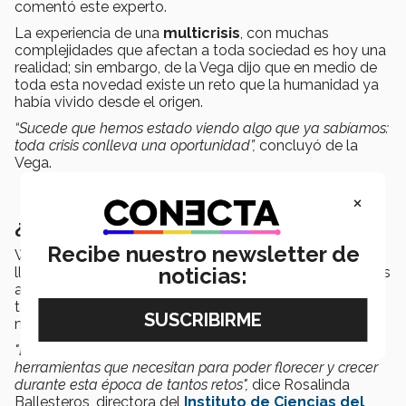
comentó este experto.
La experiencia de una
multicrisis
, con muchas
complejidades que afectan a toda sociedad es hoy una
realidad; sin embargo, de la Vega dijo que en medio de
toda esta novedad existe un reto que la humanidad ya
había vivido desde el origen.
“Sucede que hemos estado viendo algo que ya sabíamos:
toda crisis conlleva una oportunidad”,
concluyó de la
Vega.
×
¿Qué es Wellbeing 360?
Recibe nuestro newsletter de
Wellbeing 360, organizado por
Tecmilenio
antes
noticias:
llamado Foro Felicidad 360, tiene como objetivo que los
asistentes virtuales
tengan
herramientas
para
mejorar su salud
y
mantener un
estado emocional positivo.
"En Wellbeing 360 queremos brindarles a las personas
herramientas que necesitan para poder florecer y crecer
durante esta época de tantos retos",
dice Rosalinda
Ballesteros, directora del
Instituto de Ciencias del