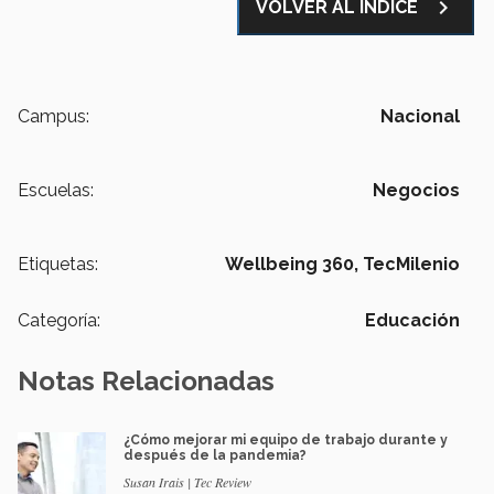
navigate_next
VOLVER AL ÍNDICE
Campus:
Nacional
Escuelas:
Negocios
Etiquetas:
Wellbeing 360,
TecMilenio
Categoría:
Educación
Notas Relacionadas
¿Cómo mejorar mi equipo de trabajo durante y
después de la pandemia?
Susan Irais | Tec Review