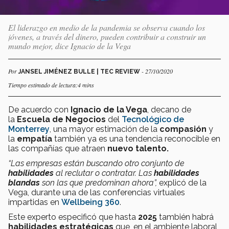
El liderazgo en medio de la pandemia se observa cuando los
jóvenes, a través del dinero, pueden contribuir a construir un
mundo mejor, dice Ignacio de la Vega
Por
- 27/10/2020
JANSEL JIMÉNEZ BULLE | TEC REVIEW
Tiempo estimado de lectura:4 mins
De acuerdo con
Ignacio de la Vega
, decano de
la
Escuela de Negocios
del
Tecnológico de
Monterrey
, una mayor estimación de la
compasión
y
la
empatía
también ya es una tendencia reconocible en
las compañías que atraen
nuevo talento.
“Las empresas están buscando otro conjunto de
habilidades
al reclutar o contratar. Las
habilidades
blandas
son las que predominan ahora”,
explicó de la
Vega, durante una de las conferencias virtuales
impartidas en
Wellbeing 360
.
Este experto especificó que hasta
2025
también habrá
habilidades estratégicas
que, en el ambiente laboral,