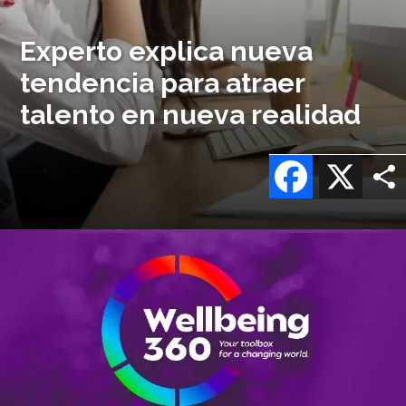
Experto explica nueva
tendencia para atraer
talento en nueva realidad
Facebook
X
Imagen
o
logo