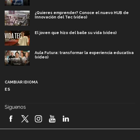
¿Quieres emprender? Conoce el nuevo HUB de
Innovación del Tec (video)
El joven que hizo del baile su vida (video)
Aula Futura: transformar la experiencia educativa
(video)
Más que un festival cultural: así es la magia de
VIBRART 2026 (video)
CAMBIAR IDIOMA
ES
Javier Guzmán: investigación con impacto social
(video)
Síguenos
¡México, en el top del mundial de robótica FIRST
2026! (video)
Vida Tec: Pasión, disciplina y básquetbol, con Gael
Adame (video)