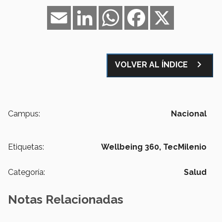
Email
LinkedIn
WhatsApp
Facebook
X
navigate_next
VOLVER AL ÍNDICE
Campus:
Nacional
Etiquetas:
Wellbeing 360,
TecMilenio
Categoría:
Salud
Notas Relacionadas