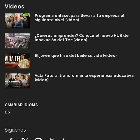
Videos
Programa enlace: para llevar a tu empresa al
siguiente nivel (video)
¿Quieres emprender? Conoce el nuevo HUB de
Innovación del Tec (video)
El joven que hizo del baile su vida (video)
Aula Futura: transformar la experiencia educativa
(video)
Más que un festival cultural: así es la magia de
VIBRART 2026 (video)
CAMBIAR IDIOMA
ES
Javier Guzmán: investigación con impacto social
(video)
Síguenos
¡México, en el top del mundial de robótica FIRST