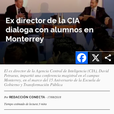
Ex director de la CIA
dialoga con alumnos en
Monterrey
Facebook
X
El ex director de la Agencia Central de Inteligencia (CIA), David
Petraeus, impartió una conferencia magistral en el campus
Monterrey, en el marco del 15 Aniversario de la Escuela de
Gobierno y Transformación Pública
Por
- 17/08/2018
REDACCIÓN CONECTA
Tiempo estimado de lectura:3 mins