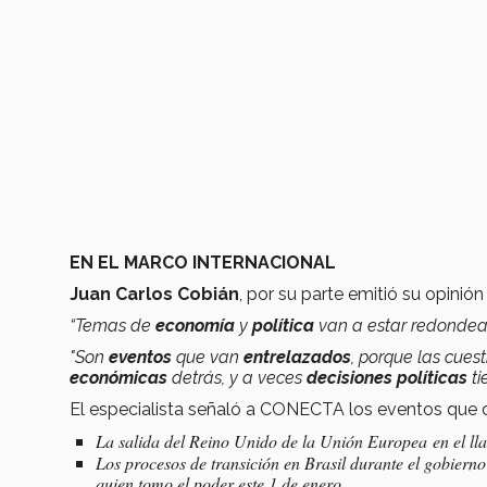
EN EL MARCO INTERNACIONAL
Juan Carlos Cobián
, por su parte emitió su opini
“Temas de
economía
y
política
van a estar redondea
"Son
eventos
que van
entrelazados
, porque las cues
económicas
detrás, y a veces
decisiones políticas
t
El especialista señaló a CONECTA los eventos que c
La salida del Reino Unido de la Unión Europea en el l
Los procesos de transición en Brasil durante el gobierno
quien tomo el poder este 1 de enero.