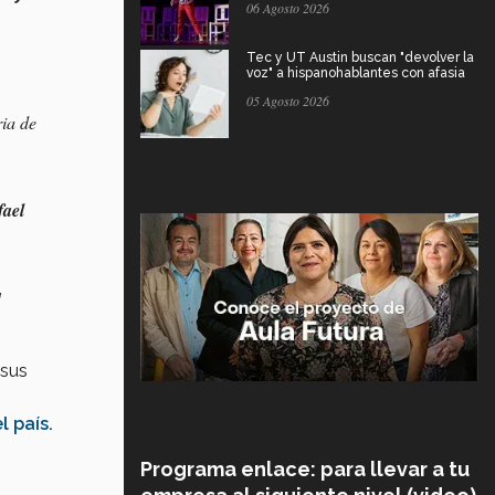
06 Agosto 2026
Tec y UT Austin buscan "devolver la
voz" a hispanohablantes con afasia
05 Agosto 2026
ia de
ael
a
 sus
 país.
Programa enlace: para llevar a tu