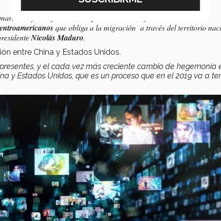
marillos” y sus efectos en las políticas al trabajador.
centroamericanos
que obliga a la migración a través del territorio nac
presidente
Nicolás Maduro
.
ación entre China y Estados Unidos.
 presentes, y el cada vez más creciente cambio de hegemonía 
ina y Estados Unidos, que es un proceso que en el 2019 va a te