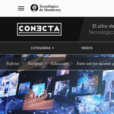
Pasar
navegación
menu
al
principal
contenido
principal
El sitio d
Tecnológic
Menu
CATEGORÍAS
VIDEOS
Comunidad
Noticias
Nacional
Educación
Estos son los sucesos