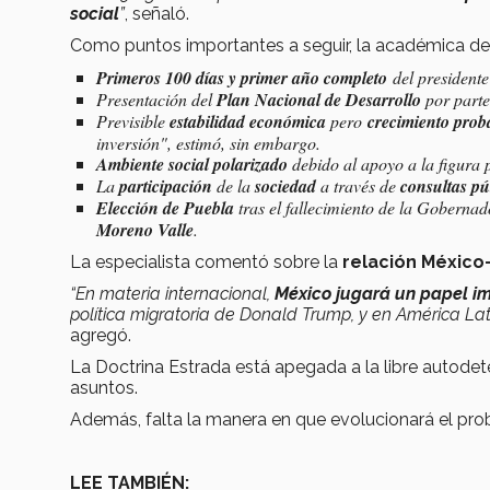
social
”
, señaló.
Como puntos importantes a seguir, la académica des
Primeros 100 días y primer año completo
del presidente
Presentación del
Plan Nacional de Desarrollo
por parte
Previsible
estabilidad económica
pero
crecimiento pro
inversión"
, estimó, sin embargo.
Ambiente social polarizado
debido al apoyo a la figura p
La
participación
de la
sociedad
a través de
consultas pú
Elección de Puebla
tras el fallecimiento de la Goberna
Moreno Valle
.
La especialista comentó sobre la
relación México
“En materia internacional,
México jugará un papel im
política migratoria de Donald Trump, y en América Lati
agregó.
La Doctrina Estrada está apegada a la libre autodet
asuntos.
Además, falta la manera en que evolucionará el pr
LEE TAMBIÉN: