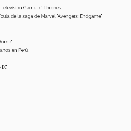
e televisión Game of Thrones.
elícula de la saga de Marvel "Avengers: Endgame"
 Home"
canos en Perú.
 IX".