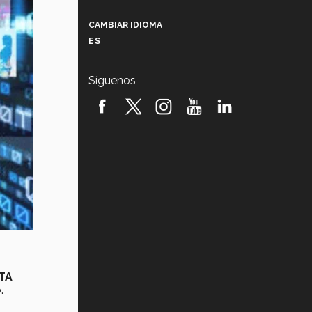
Más que un festival cultural: así es
la magia de VIBRART 2026 (video)
CAMBIAR IDIOMA
ES
Javier Guzmán: investigación con
impacto social (video)
Síguenos
¡México, en el top del mundial de
robótica FIRST 2026! (video)
Vida Tec: Pasión, disciplina y
básquetbol, con Gael Adame
(video)
¿Cómo es el Modelo Educativo
Tec? (video)
Vida Tec: Feminismo e Inteligencia
Artificial, Paola Ricaurte (video)
CTA
.