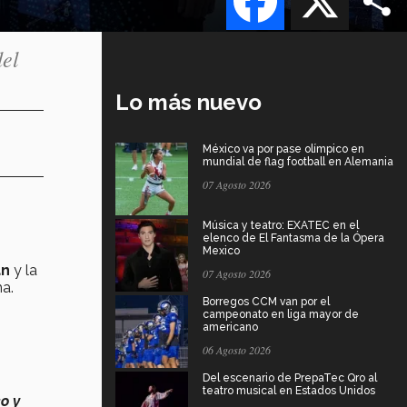
del
Lo más nuevo
México va por pase olímpico en
mundial de flag football en Alemania
07 Agosto 2026
Música y teatro: EXATEC en el
elenco de El Fantasma de la Ópera
Mexico
án
y la
07 Agosto 2026
ma.
Borregos CCM van por el
campeonato en liga mayor de
americano
06 Agosto 2026
Del escenario de PrepaTec Qro al
teatro musical en Estados Unidos
o y