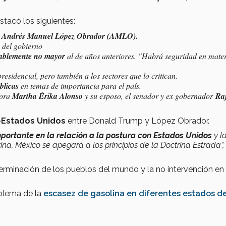
tacó los siguientes:
Andrés Manuel López Obrador (AMLO).
 del gobierno
bablemente no mayor
al de años anteriores.
"H
abrá seguridad en mater
residencial, pero también a los sectores que lo critican.
blicas
en temas de importancia para el país.
dora
Martha Érika Alonso
y su esposo, el senador y ex gobernador
Raf
-Estados Unidos
entre Donald Trump y López Obrador.
portante en la relación a la postura con Estados Unidos
y l
na, México se apegará a los principios de la Doctrina Estrada”,
erminación de los pueblos del mundo y la no intervención en
oblema de la
escasez de gasolina en diferentes estados del