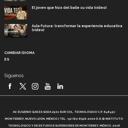
El joven que hizo del baile su vida (video)
Aula Futura: transformar la experiencia educativa
(video)
Más que un festival cultural: así es la magia de
VIBRART 2026 (video)
CAMBIAR IDIOMA
ES
Javier Guzmán: investigación con impacto social
(video)
Síguenos
¡México, en el top del mundial de robótica FIRST
2026! (video)
Vida Tec: Pasión, disciplina y básquetbol, con Gael
Adame (video)
A
AV. EUGENIO GARZA SADA 2501 SUR COL. TECNOLÓGICO C.P. 64849 |
L
¿Cómo es el Modelo Educativo Tec? (video)
MONTERREY, NUEVO LEÓN, MÉXICO | TEL. +52 (81) 8358-2000 D.R.© INSTITUTO
TECNOLÓGICO Y DE ESTUDIOS SUPERIORES DE MONTERREY, MÉXICO. 2018