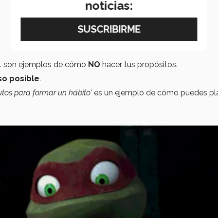
noticias:
r... son ejemplos de cómo
NO
hacer tus propósitos.
so posible
.
utos para formar un hábito'
es un ejemplo de cómo puedes pl