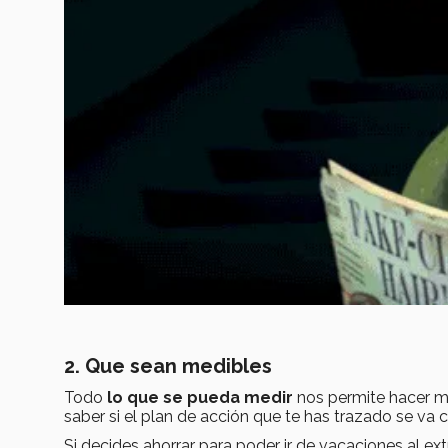
2. Que sean medibles
Todo
lo que se pueda medir
nos permite hacer m
saber si el plan de acción que te has trazado se va
Si decides ahorrar para poder ir de vacaciones al ext