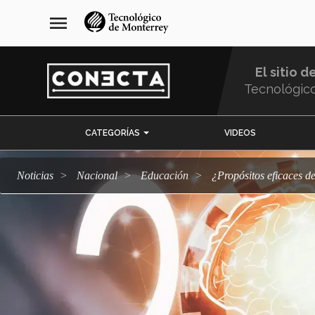
Pasar
navegación
menu
al
principal
contenido
principal
El sitio d
Tecnológic
Menu
CATEGORÍAS
VIDEOS
Comunidad
Noticias
Nacional
Educación
¿Propósitos eficaces