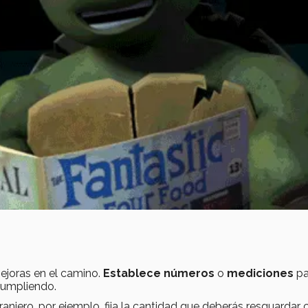
ejoras en el camino.
Establece números
o
mediciones
pa
 cumpliendo.
ranjero, por ejemplo, fija la cantidad que deberás resguardar