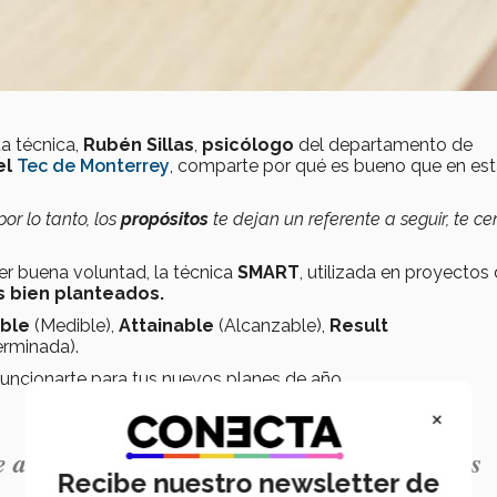
ta técnica,
Rubén Sillas
,
psicólogo
del departamento de
el
Tec de Monterrey
, comparte por qué es bueno que en es
or lo tanto, los
propósitos
te dejan un referente a seguir, te ce
er buena voluntad, la técnica
SMART
, utilizada en proyectos 
s bien planteados.
ble
(Medible),
Attainable
(Alcanzable),
Result
erminada).
ncionarte para tus nuevos planes de año.
×
e a seguir, te centran un poco más en ciertas
Recibe nuestro newsletter de