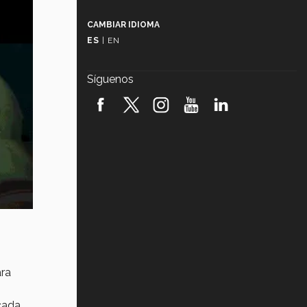
Más que un festival cultural: así es
la magia de VIBRART 2026 (video)
CAMBIAR IDIOMA
ES
|
EN
Javier Guzmán: investigación con
impacto social (video)
Síguenos
¡México, en el top del mundial de
robótica FIRST 2026! (video)
Vida Tec: Pasión, disciplina y
básquetbol, con Gael Adame
(video)
¿Cómo es el Modelo Educativo
Tec? (video)
Vida Tec: Feminismo e Inteligencia
Artificial, Paola Ricaurte (video)
ra
 cada