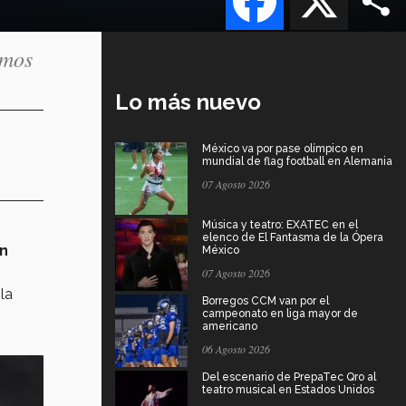
emos
Lo más nuevo
México va por pase olímpico en
mundial de flag football en Alemania
07 Agosto 2026
Música y teatro: EXATEC en el
elenco de El Fantasma de la Ópera
en
México
07 Agosto 2026
la
Borregos CCM van por el
campeonato en liga mayor de
americano
06 Agosto 2026
Del escenario de PrepaTec Qro al
teatro musical en Estados Unidos