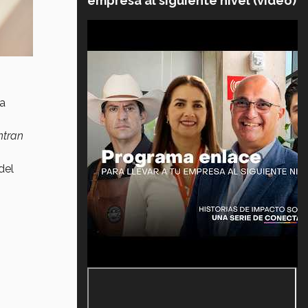
empresa al siguiente nivel (video)
ta
ntran
del