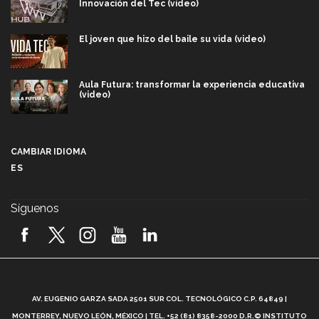
Innovación del Tec (video)
El joven que hizo del baile su vida (video)
Aula Futura: transformar la experiencia educativa
(video)
Más que un festival cultural: así es la magia de
VIBRART 2026 (video)
CAMBIAR IDIOMA
ES
Javier Guzmán: investigación con impacto social
(video)
Síguenos
¡México, en el top del mundial de robótica FIRST
2026! (video)
Vida Tec: Pasión, disciplina y básquetbol, con Gael
Adame (video)
A
AV. EUGENIO GARZA SADA 2501 SUR COL. TECNOLÓGICO C.P. 64849 |
L
¿Cómo es el Modelo Educativo Tec? (video)
MONTERREY, NUEVO LEÓN, MÉXICO | TEL. +52 (81) 8358-2000 D.R.© INSTITUTO