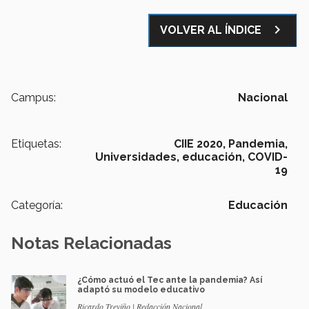
navigate_next
VOLVER AL ÍNDICE
Campus:
Nacional
Etiquetas:
CIIE 2020,
Pandemia,
Universidades,
educación,
COVID-
19
Categoría:
Educación
Notas Relacionadas
¿Cómo actuó el Tec ante la pandemia? Así
adaptó su modelo educativo
Ricardo Treviño | Redacción Nacional