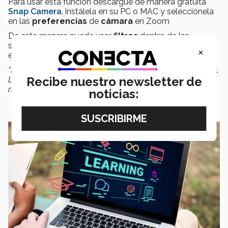
Para usar esta función descargue de manera gratuita
Snap Camera
, instálela en su PC o MAC y selecciónela
en las
preferencias
de
cámara
en Zoom
De esta manera puede usar
filtros
dentro de las
sesiones de Zoom y pedirle a los estudiantes que
×
enciendan sus cámaras para hacer lo mismo.
“Es lo que usamos por ejemplo en los
filtros
de
Snapchat.
Recibe nuestro newsletter de
Llama mucho la atención, el alumno se distrae y hay
muchas formas de aprovecharlo”,
añadió Martínez.
noticias: