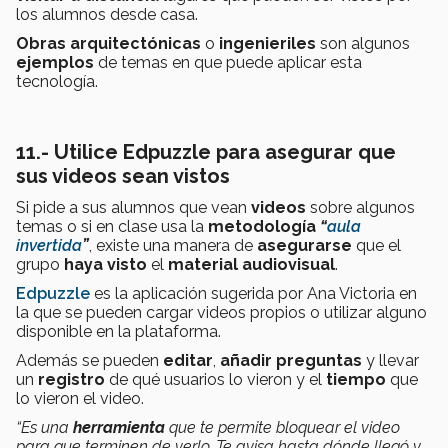
los alumnos desde casa.
Obras arquitectónicas
o
ingenieriles
son algunos
ejemplos
de temas en que puede aplicar esta
tecnología.
11.- Utilice Edpuzzle para asegurar que
sus videos sean vistos
Si pide a sus alumnos que vean
videos
sobre algunos
temas o si en clase usa la
metodología
“
aula
invertida
”
, existe una manera de
asegurarse
que el
grupo
haya visto
el
material audiovisual
.
Edpuzzle
es la aplicación sugerida por Ana Victoria en
la que se pueden cargar videos propios o utilizar alguno
disponible en la plataforma.
Además se pueden
editar
,
añadir preguntas
y llevar
un
registro
de qué usuarios lo vieron y el
tiempo
que
lo vieron el video.
“Es una
herramienta
que te permite bloquear el video
para que terminen de verlo. Te avisa hasta dónde llegó y