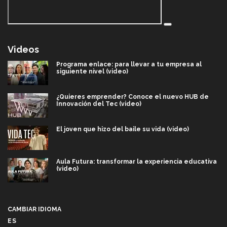
Videos
Programa enlace: para llevar a tu empresa al
siguiente nivel (video)
¿Quieres emprender? Conoce el nuevo HUB de
Innovación del Tec (video)
El joven que hizo del baile su vida (video)
Aula Futura: transformar la experiencia educativa
(video)
Más que un festival cultural: así es la magia de
VIBRART 2026 (video)
CAMBIAR IDIOMA
ES
Javier Guzmán: investigación con impacto social