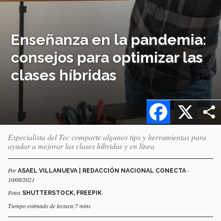
Enseñanza en la pandemia:
consejos para optimizar las
clases híbridas
Facebook
X
Especialista del Tec comparte algunos tips y herramientas para
ayudar a mejorar las clases híbridas y en línea
Por
-
ASAEL VILLANUEVA | REDACCIÓN NACIONAL CONECTA
10/08/2021
Fotos
SHUTTERSTOCK, FREEPIK
Tiempo estimado de lectura:7 mins