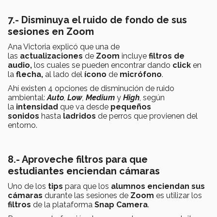
7.- Disminuya el ruido de fondo de sus
sesiones en Zoom
Ana Victoria explicó que una de
las
actualizaciones
de
Zoom
incluye
filtros de
audio,
los cuales se pueden encontrar dando
click
en
la
flecha,
al lado del
ícono
de
micrófono
.
Ahí existen 4 opciones de disminución de ruido
ambiental:
Auto
,
Low
,
Medium
y
High
, según
la
intensidad
que va desde
pequeños
sonidos
hasta
ladridos
de perros que provienen del
entorno.
8.- Aproveche filtros para que
estudiantes enciendan cámaras
Uno de los
tips
para que los
alumnos enciendan sus
cámaras
durante las sesiones de
Zoom
es utilizar los
filtros
de la plataforma
Snap Camera
.