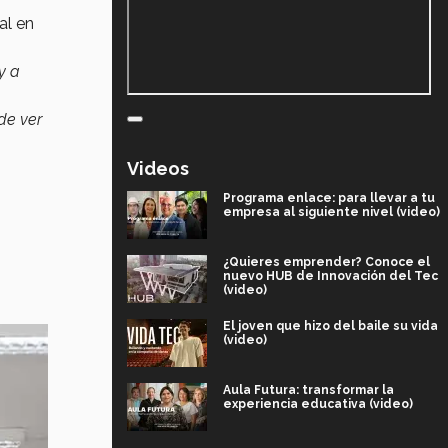
al en
y a
 de ver
Videos
Programa enlace: para llevar a tu
empresa al siguiente nivel (video)
¿Quieres emprender? Conoce el
nuevo HUB de Innovación del Tec
(video)
El joven que hizo del baile su vida
(video)
Aula Futura: transformar la
experiencia educativa (video)