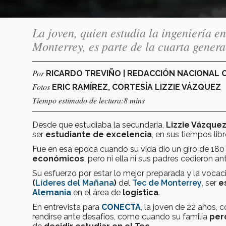
La joven, quien estudia la ingeniería 
Monterrey, es parte de la cuarta gener
Por
RICARDO TREVIÑO | REDACCIÓN NACIONAL
Fotos
ERIC RAMÍREZ, CORTESÍA LIZZIE VÁZQUEZ
Tiempo estimado de lectura:8 mins
Desde que estudiaba la secundaria,
Lizzie Vázque
ser
estudiante de excelencia
, en sus tiempos lib
Fue en esa época cuando su vida dio un giro de 18
económicos
, pero ni ella ni sus padres cedieron a
Su esfuerzo por estar lo mejor preparada y la vocac
(
Líderes del Mañana
)
del
Tec de Monterrey
, ser
e
Alemania
en el área de
logística
.
En entrevista para
CONECTA
, la joven de 22 años,
rendirse ante desafíos, como cuando su familia
per