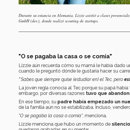
Durante su estancia en Alemania, Lizzie asistió a clases presencia
GmbH (der.), donde realizó scouting de startups.
"O se pagaba la casa o se comía"
Lizzie aún recuerda cómo su mamá le había dado un
cuando le preguntó dónde le gustaría hacer su carre
"'Sabes que siempre quise (estudiar en) el Tec, pero
es
La joven regia conocía al Tec porque su papá había
embargo, por diversas razones
tuvo que abandona
En ese tiempo, su
padre había empezado un nu
de la familia aún no se estabilizaba. Incluso, vendie
"O se pagaba la casa o comía"
, menciona.
Lizzie menciona que hubo un momento de
silenci
quedaron grabadas en su mente: