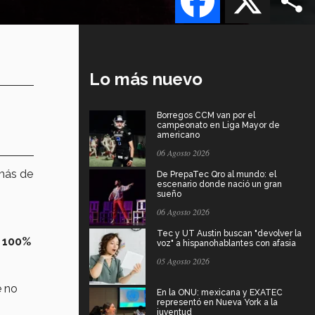
Lo más nuevo
Borregos CCM van por el
campeonato en Liga Mayor de
americano
06 Agosto 2026
más de
De PrepaTec Qro al mundo: el
escenario donde nació un gran
sueño
06 Agosto 2026
Tec y UT Austin buscan "devolver la
 100%
voz" a hispanohablantes con afasia
05 Agosto 2026
e no
En la ONU: mexicana y EXATEC
representó en Nueva York a la
juventud