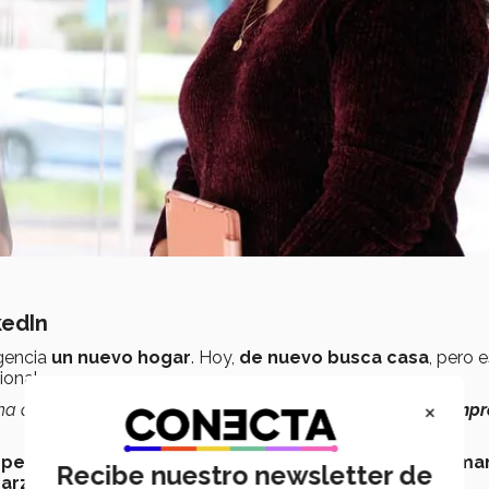
kedIn
rgencia
un nuevo hogar
. Hoy,
de nuevo busca casa
, pero 
ional.
×
na de Suministro, por lo que
mi intención era trabajar en emp
perfil de LinkedIn
le abriría las puertas de
Amazon
Aleman
Recibe nuestro newsletter de
arzo de 2022
.