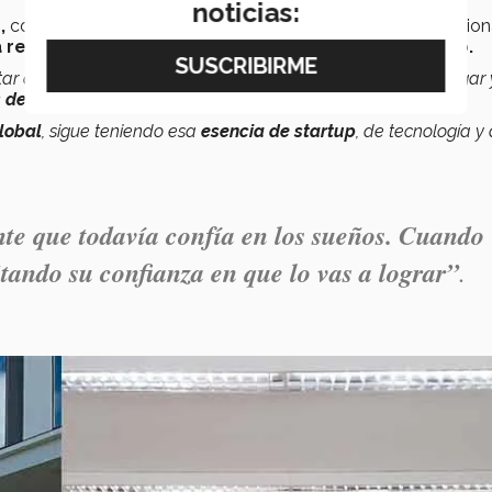
noticias:
,
con conocimientos de logística, con experiencia internacion
 reclutadora detectó en ella para ofrecerle trabajo.
tar a cargo de un equipo de operarios y nos vamos a encargar 
e distribución y lleguen al cliente final
en tiempo.
lobal
, sigue teniendo esa
esencia de startup
, de tecnología y
ente que todavía confía en los sueños. Cuando
itando su confianza en que lo vas a lograr”
.