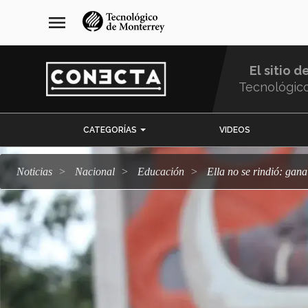
Pasar
navegación
menu
al
principal
contenido
principal
El sitio d
Tecnológic
Menu
CATEGORÍAS
VIDEOS
Comunidad
Noticias
Nacional
Educación
Ella no se rindió: g