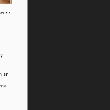
NOSPOTH
ey
n
, sin
omía