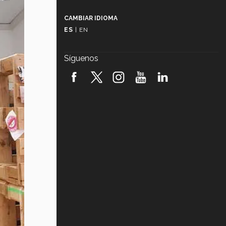
Más que un festival cultural: así es
la magia de VIBRART 2026 (video)
CAMBIAR IDIOMA
ES
|
EN
Javier Guzmán: investigación con
impacto social (video)
Síguenos
¡México, en el top del mundial de
robótica FIRST 2026! (video)
Vida Tec: Pasión, disciplina y
básquetbol, con Gael Adame
(video)
¿Cómo es el Modelo Educativo
Tec? (video)
Vida Tec: Feminismo e Inteligencia
Artificial, Paola Ricaurte (video)