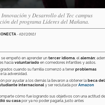
en Innovación y Desarrollo del Tec campus
ación del programa Líderes del Mañana.
- 02/12/2021
 CONECTA
z
se empeñó en aprender un
tercer idioma
, el
alemán
; ade
res hacía
voluntariado
en comedores infantiles y asilos.
0 grados cuando su familia comenzó a tener
problemas
nte la adversidad.
ión por ayudar a los demás la llevaron a obtener la
beca del
studiante internacional
y ser reclutada por
Amazon
 comparte cómo fue logrando sus objetivos con una actitud d
dió su casa
por ya no poder pagarla, justo antes