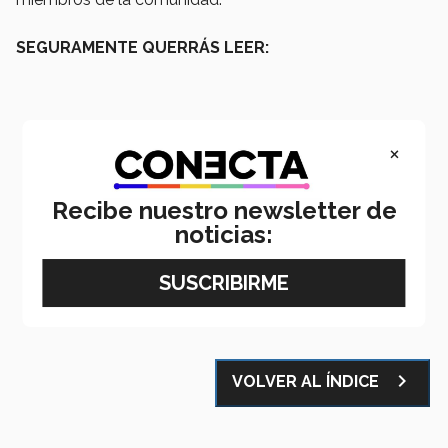
SEGURAMENTE QUERRÁS LEER:
×
Recibe nuestro newsletter de
noticias:
Email
LinkedIn
WhatsApp
Facebook
X
navigate_next
VOLVER AL ÍNDICE