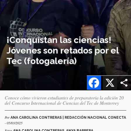
¡Conquistan las ciencias!
Jóvenes son retados por el
Tec (fotogalería)
Facebook
X
Conoce cómo vivieron estudiantes de preparatoria la edición 20
del Concurso Internacional de Ciencias del Tec de Monterrey
Por
ANA CAROLINA CONTRERAS | REDACCIÓN NACIONAL CONECTA
- 05/03/2025
Fotos
ANA CAROLINA CONTRERAS, ANYA BARRERA