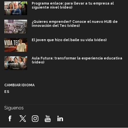
Programa enlace: para llevar a tu empresa al
siguiente nivel (video)
¿Quieres emprender? Conoce el nuevo HUB de
Innovación del Tec (video)
El joven que hizo del baile su vida (video)
Aula Futura: transformar la experiencia educativa
(video)
Más que un festival cultural: así es la magia de
VIBRART 2026 (video)
CAMBIAR IDIOMA
ES
Javier Guzmán: investigación con impacto social
(video)
Síguenos
¡México, en el top del mundial de robótica FIRST
2026! (video)