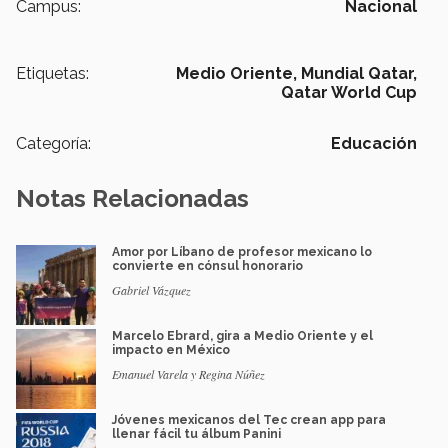
Campus:
Nacional
Etiquetas:
Medio Oriente,
Mundial Qatar,
Qatar World Cup
Categoría:
Educación
Notas Relacionadas
Amor por Líbano de profesor mexicano lo
convierte en cónsul honorario
Gabriel Vázquez
Marcelo Ebrard, gira a Medio Oriente y el
impacto en México
Emanuel Varela y Regina Núñez
Jóvenes mexicanos del Tec crean app para
llenar fácil tu álbum Panini