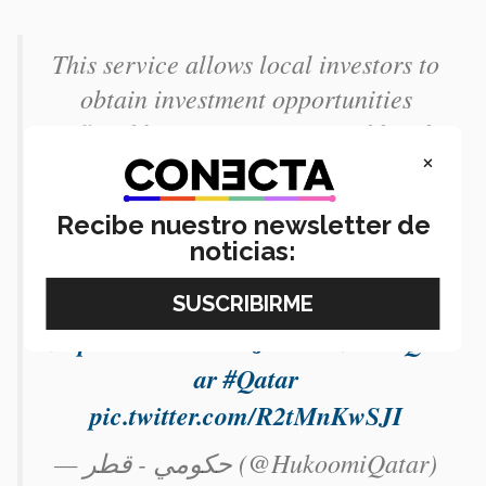
This service allows local investors to
obtain investment opportunities
offered by Major Foreign and local
×
companies operating in Qatar. Don't
miss the opportunity!
Recibe nuestro newsletter de
noticias:
For more information and
registration, click here:
https://t.co/1l7EX4JAUa
@MOCIQat
ar
#Qatar
pic.twitter.com/R2tMnKwSJI
— حكومي - قطر (@HukoomiQatar)