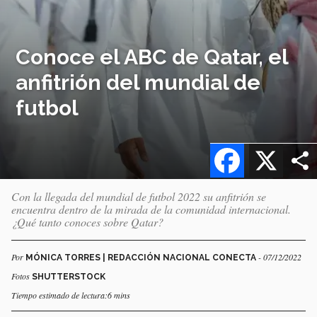
Conoce el ABC de Qatar, el
anfitrión del mundial de
futbol
Facebook
X
Con la llegada del mundial de futbol 2022 su anfitrión se
encuentra dentro de la mirada de la comunidad internacional.
¿Qué tanto conoces sobre Qatar?
Por
- 07/12/2022
MÓNICA TORRES | REDACCIÓN NACIONAL CONECTA
Fotos
SHUTTERSTOCK
Tiempo estimado de lectura:6 mins