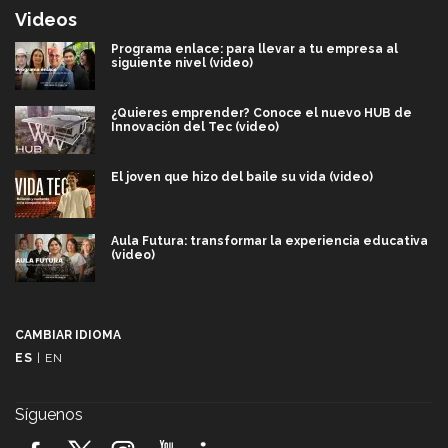
Videos
Programa enlace: para llevar a tu empresa al
siguiente nivel (video)
¿Quieres emprender? Conoce el nuevo HUB de
Innovación del Tec (video)
El joven que hizo del baile su vida (video)
Aula Futura: transformar la experiencia educativa
(video)
Más que un festival cultural: así es la magia de
VIBRART 2026 (video)
CAMBIAR IDIOMA
ES
|
EN
Javier Guzmán: investigación con impacto social
(video)
Síguenos
¡México, en el top del mundial de robótica FIRST
2026! (video)