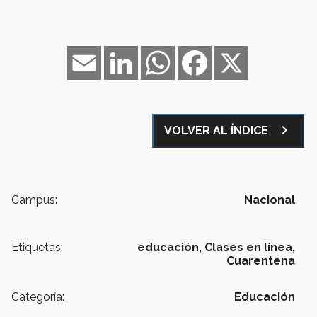
Email
LinkedIn
WhatsApp
Facebook
X
navigate_next
VOLVER AL ÍNDICE
Campus:
Nacional
Etiquetas:
educación,
Clases en línea,
Cuarentena
Categoría:
Educación