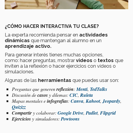
¿CÓMO HACER INTERACTIVA TU CLASE?
La experta recomienda pensar en
actividades
dinámicas
que mantengan al alumno en un
aprendizaje activo.
Para generar interés tienes muchas opciones,
como: hacer preguntas, mostrar
videos
o
textos
que
inviten a la reflexión o hacer ejercicios con vídeos o
simulaciones.
Algunas de las
herramientas
que puedes usar son:
Preguntas que generen
reflexión
:
Menti
,
TedTalks
Discusión de
casos
y dilemas:
CIC
,
Ruleta
Mapas mentales e
infografías
:
Canva
,
Kahoot
,
Jeopardy
,
Quizizz
Compartir
y colaborar:
Google Drive
,
Padlet
,
Flipgrid
Ejercicios
y simuladores:
Powtoons