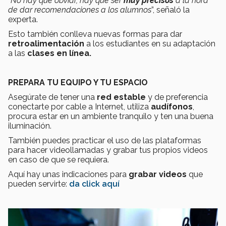
“No hay que obviar, hay que ser
muy precisos
a la hora
de dar recomendaciones a los alumnos
”, señaló la
experta.
Esto también conlleva nuevas formas para dar
retroalimentación
a los estudiantes en su adaptación
a las
clases en línea.
PREPARA TU EQUIPO Y TU ESPACIO
Asegúrate de tener una
red estable
y de preferencia
conectarte por cable a Internet, utiliza
audífonos
,
procura estar en un ambiente tranquilo y ten una buena
iluminación.
También puedes practicar el uso de las plataformas
para hacer videollamadas y grabar tus propios videos
en caso de que se requiera.
Aquí hay unas indicaciones para
grabar videos
que
pueden servirte:
da click aquí