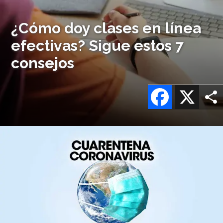
¿Cómo doy clases en línea
efectivas? Sigue estos 7
consejos
Facebook
X
Imagen
o
logo