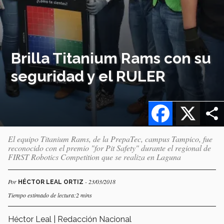
Brilla Titanium Rams con su
seguridad y el RULER
Facebook
X
El equipo Titanium Rams, de la PrepaTec, campus Tampico, fue
reconocido con el premio "for Pit Safety" durante el regional de
FIRST Robotics Competition que se realiza en Laguna
Por
- 23/03/2018
HÉCTOR LEAL ORTIZ
Tiempo estimado de lectura:2 mins
Héctor Leal | Redacción Nacional