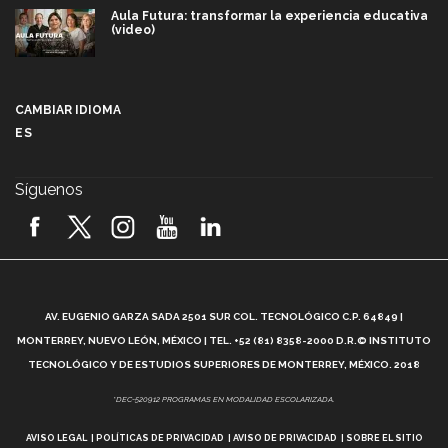
Aula Futura: transformar la experiencia educativa
(video)
Más que un festival cultural: así es la magia de
VIBRART 2026 (video)
CAMBIAR IDIOMA
ES
Javier Guzmán: investigación con impacto social
(video)
Síguenos
¡México, en el top del mundial de robótica FIRST
2026! (video)
Vida Tec: Pasión, disciplina y básquetbol, con Gael
Adame (video)
A
AV. EUGENIO GARZA SADA 2501 SUR COL. TECNOLÓGICO C.P. 64849 |
L
¿Cómo es el Modelo Educativo Tec? (video)
MONTERREY, NUEVO LEÓN, MÉXICO | TEL. +52 (81) 8358-2000 D.R.© INSTITUTO
TECNOLÓGICO Y DE ESTUDIOS SUPERIORES DE MONTERREY, MÉXICO. 2018
Vida Tec: Feminismo e Inteligencia Artificial, Paola
*DEC-520912 PROGRAMAS EN MODALIDAD ESCOLARIZADA.
Ricaurte (video)
AVISO LEGAL
POLÍTICAS DE PRIVACIDAD
AVISO DE PRIVACIDAD
SOBRE EL SITIO