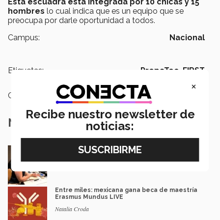
Esta escuadra está integrada por 10 chicas y 15
hombres
lo cual indica que es un equipo que se
preocupa por darle oportunidad a todos.
Campus:
Nacional
Etiquetas:
PrepaTec,
FIRST
×
Categoría:
Educación
Recibe nuestro newsletter de
Notas Relacionadas
noticias:
En la ONU: mexicana y EXATEC representó en
Nueva York a la juventud
Loretta Mariaud y Carlos González
Entre miles: mexicana gana beca de maestría
Erasmus Mundus LIVE
Natalia Croda