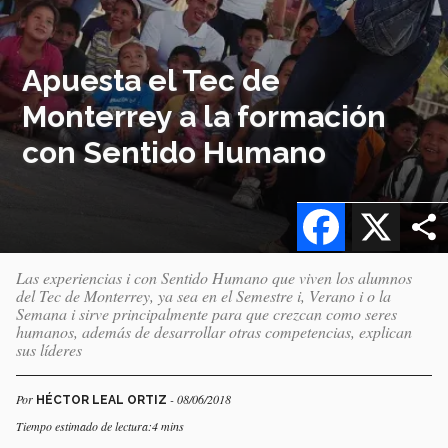
Apuesta el Tec de
Monterrey a la formación
con Sentido Humano
Facebook
X
Las experiencias i con Sentido Humano que viven los alumnos
del Tec de Monterrey, ya sea en el Semestre i, Verano i o la
Semana i sirve principalmente para que crezcan como seres
humanos, además de desarrollar otras competencias, explican
sus líderes
Por
- 08/06/2018
HÉCTOR LEAL ORTIZ
Tiempo estimado de lectura:4 mins