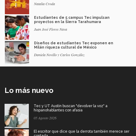
Natalia Croda
Estudiantes de 5 campus Tec impulsan
proyectos en la Sierra Tarahumara
Juan José Flores Nava
Diseños de estudiantes Tec exponen en
Milán riqueza cultural de México
Daniela Novillo y Carlos González
Lo más nuevo
Tec y UT Austin buscan "devolver la voz" a
hispanohablantes con afasia
05 Agosto 2026
El escritor que dice que la derrota también merece ser
contada