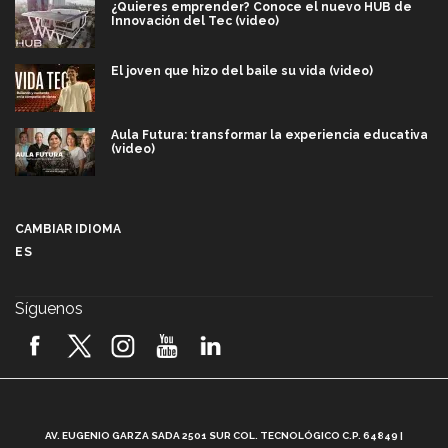
¿Quieres emprender? Conoce el nuevo HUB de
Innovación del Tec (video)
El joven que hizo del baile su vida (video)
Aula Futura: transformar la experiencia educativa
(video)
Más que un festival cultural: así es la magia de
VIBRART 2026 (video)
CAMBIAR IDIOMA
ES
Javier Guzmán: investigación con impacto social
(video)
Síguenos
¡México, en el top del mundial de robótica FIRST
2026! (video)
Vida Tec: Pasión, disciplina y básquetbol, con Gael
Adame (video)
A
AV. EUGENIO GARZA SADA 2501 SUR COL. TECNOLÓGICO C.P. 64849 |