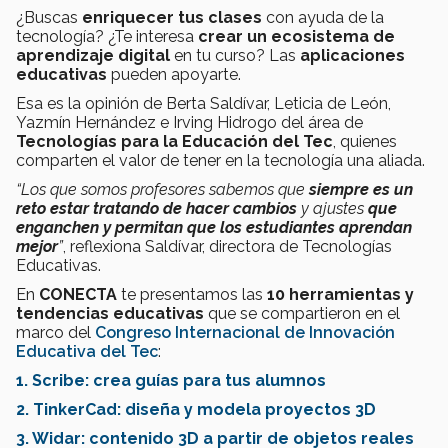
¿Buscas
enriquecer tus clases
con ayuda de la
tecnología? ¿Te interesa
crear un ecosistema de
aprendizaje digital
en tu curso? Las
aplicaciones
educativas
pueden apoyarte.
Esa es la opinión de Berta Saldívar, Leticia de León,
Yazmín Hernández e Irving Hidrogo del área de
Tecnologías para la Educación
del Tec
, quienes
comparten el valor de tener en la tecnología una aliada
.
“Los que somos profesores sabemos que
siempre es un
reto estar tratando de hacer cambios
y ajustes
que
enganchen y permitan que los estudiantes aprendan
mejor
”
, reflexiona
Saldívar,
directora de Tecnologías
Educativas.
En
CONECTA
te presentamos las
10 herramientas y
tendencias educativas
que se compartieron en el
marco del
Congreso Internacional de Innovación
Educativa del Tec
:
1. Scribe:
crea guías para tus alumnos
2. TinkerCad: diseña y modela proyectos 3D
3. Widar: contenido 3D a partir de objetos reales