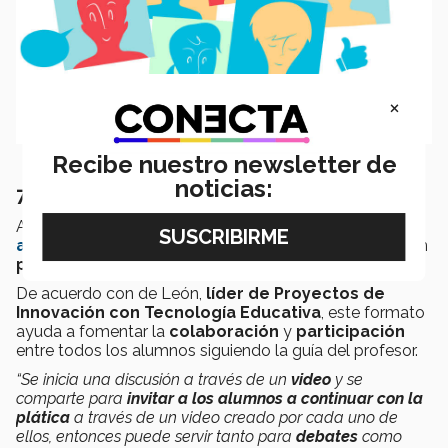
×
Recibe nuestro newsletter de
noticias:
7. Flip: diálogos a través de la pantalla
Antes conocida como
Flipgrid
, esta
herramienta
ahora es completamente gratuita
y funge como un
panel de discusión en formato de video
.
De acuerdo con de León,
líder de Proyectos de
Innovación con Tecnología Educativa
, este formato
ayuda a fomentar la
colaboración
y
participación
entre todos los alumnos siguiendo la guía del profesor.
“Se inicia una discusión a través de un
video
y se
comparte para
invitar a los alumnos a continuar con la
plática
a través de un video creado por cada uno de
ellos, entonces puede servir tanto para
debates
como