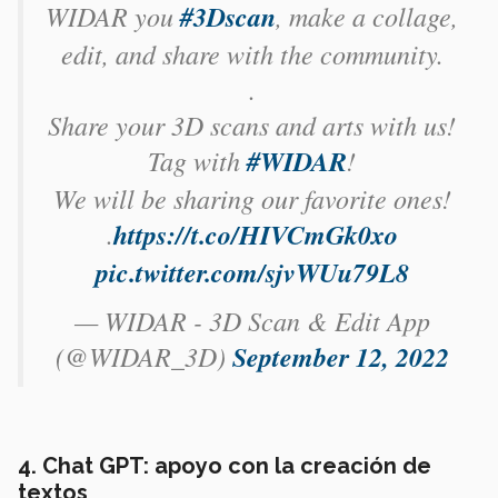
WIDAR you
#3Dscan
, make a collage,
edit, and share with the community.⁠
.⁠
Share your 3D scans and arts with us!
Tag with
#WIDAR
!⁠
We will be sharing our favorite ones!⁠
.⁠
https://t.co/HIVCmGk0xo
pic.twitter.com/sjvWUu79L8
— WIDAR - 3D Scan & Edit App
(@WIDAR_3D)
September 12, 2022
4. Chat GPT: apoyo con la creación de
textos