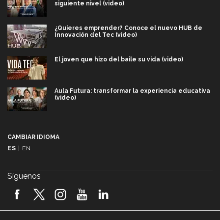
siguiente nivel (video)
¿Quieres emprender? Conoce el nuevo HUB de
Innovación del Tec (video)
El joven que hizo del baile su vida (video)
Aula Futura: transformar la experiencia educativa
(video)
Más que un festival cultural: así es la magia de
VIBRART 2026 (video)
CAMBIAR IDIOMA
ES
|
EN
Javier Guzmán: investigación con impacto social
(video)
Síguenos
¡México, en el top del mundial de robótica FIRST
2026! (video)
Vida Tec: Pasión, disciplina y básquetbol, con Gael