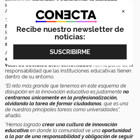
intervino Raquel Bernal, rectora de la Universidad de los
×
Andes.
“Dentro de los grandes retos que se nos imponen, es vital
tener una preparación holística e interdisciplinaria
por
Recibe nuestro newsletter de
lo que nos hemos dado a la tarea el crear ciudadanos
noticias:
integrales capaces de
contribuir y transformar la
sociedad
”
, agregó.
Adicionalmente, expertos recalcaron cómo
forjar
egresados con capacidades técnicas a la par de
valores sociales bien cimentados
forma parte de la
responsabilidad que las instituciones educativas tienen
dentro de su entorno.
“El reto más grande que tenemos en este esquema de
disrupción en la innovación educativa es justamente
no
centrarnos únicamente en la profesionalización,
olvidando la tarea de formar ciudadanos
, que es una
de nuestras principales tareas como universidades”,
añadió.
“Hemos logrado
crear una cultura de innovación
educativa
en donde la comunidad ve una
oportunidad
a la par de una responsabilidad y obligación de seguir