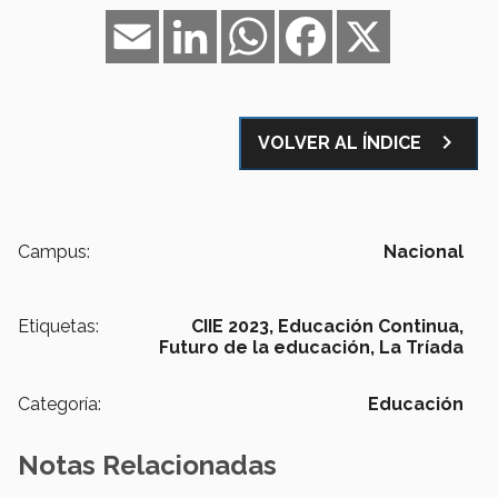
Email
LinkedIn
WhatsApp
Facebook
X
navigate_next
VOLVER AL ÍNDICE
Campus:
Nacional
Etiquetas:
CIIE 2023,
Educación Continua,
Futuro de la educación,
La Tríada
Categoría:
Educación
Notas Relacionadas