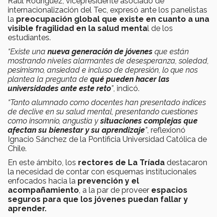
Raúl Rodríguez, vicepresidente asociado de
internacionalización del Tec, expresó ante los panelistas
la
preocupación global que existe en cuanto a una
visible fragilidad en la salud menta
l de los
estudiantes.
“Existe una
nueva generación de jóvenes
que están
mostrando niveles alarmantes de desesperanza, soledad,
pesimismo, ansiedad e incluso de depresión, lo que nos
plantea la pregunta de
qué pueden hacer las
universidades ante este reto
”
, indicó.
“Tanto alumnado como docentes han presentado índices
de declive en su salud mental, presentando cuestiones
como insomnio, angustia y
situaciones complejas que
afectan su bienestar y su aprendizaje
”
, reflexionó
Ignacio Sánchez de la Pontificia Universidad Católica de
Chile.
En este ámbito, los
rectores de La Tríada
destacaron
la necesidad de contar con esquemas institucionales
enfocados hacia la
prevención y el
acompañamiento
, a la par de proveer
espacios
seguros para que los jóvenes puedan fallar y
aprender.