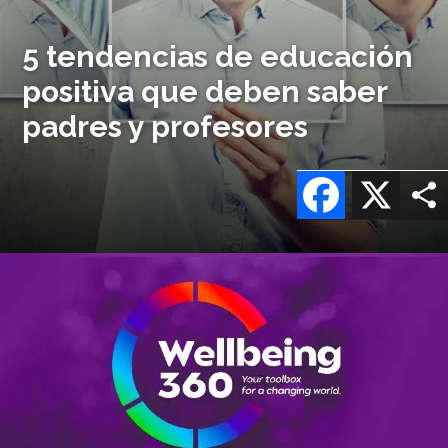
5 tendencias de educación
positiva que deben saber
padres y profesores
Facebook
X
Imagen
o
logo