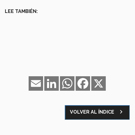
LEE TAMBIÉN:
Email
LinkedIn
WhatsApp
Facebook
X
navigate_next
VOLVER AL ÍNDICE