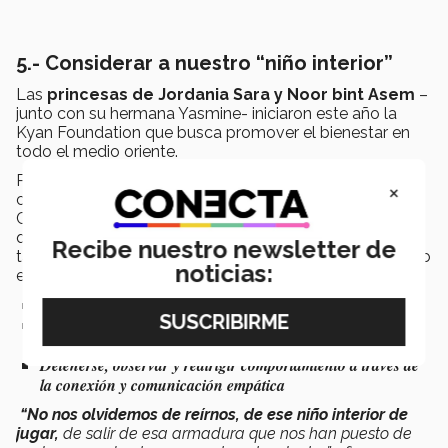
5.- Considerar a nuestro “niño interior”
Las
princesas de Jordania Sara y Noor bint Asem
–
junto con su hermana Yasmine- iniciaron este año la
Kyan Foundation que busca promover el bienestar en
todo el medio oriente.
Presentándose en su primer foro internacional con la
×
conferencia Essence-Led Parenting y en entrevista con
CONECTA, presentaron la visión que buscan impulsar y
que consideran sirve tanto para la cultura occidental y
Recibe nuestro newsletter de
también la de Medio Oriente, ya que se han desarrollado
noticias:
en ambas:
Trabajar hacia el bienestar y desarrollo propio
Reenfocar los retos con los hijos para convertirlos en
oportunidades
Detenerse, observar y redirigir comportamiento a través de
la conexión y comunicación empática
“No nos olvidemos de reírnos, de ese niño interior de
jugar,
de salir de esa armadura que nos han puesto de