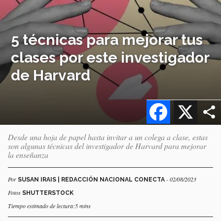
5 técnicas para mejorar tus
clases por este investigador
de Harvard
Facebook
X
Desde una hoja de papel hasta invitar a un colega a clase, estas
son algunas técnicas del investigador de Harvard para mejorar
la enseñanza
Por
- 02/08/2023
SUSAN IRAIS | REDACCIÓN NACIONAL CONECTA
Fotos
SHUTTERSTOCK
Tiempo estimado de lectura:5 mins