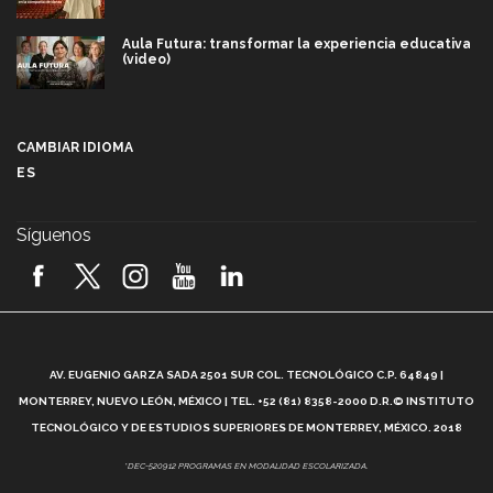
Aula Futura: transformar la experiencia educativa
(video)
Más que un festival cultural: así es la magia de
VIBRART 2026 (video)
CAMBIAR IDIOMA
ES
Javier Guzmán: investigación con impacto social
(video)
Síguenos
¡México, en el top del mundial de robótica FIRST
2026! (video)
Vida Tec: Pasión, disciplina y básquetbol, con Gael
Adame (video)
A
AV. EUGENIO GARZA SADA 2501 SUR COL. TECNOLÓGICO C.P. 64849 |
L
¿Cómo es el Modelo Educativo Tec? (video)
MONTERREY, NUEVO LEÓN, MÉXICO | TEL. +52 (81) 8358-2000 D.R.© INSTITUTO
TECNOLÓGICO Y DE ESTUDIOS SUPERIORES DE MONTERREY, MÉXICO. 2018
Vida Tec: Feminismo e Inteligencia Artificial, Paola
*DEC-520912 PROGRAMAS EN MODALIDAD ESCOLARIZADA.
Ricaurte (video)