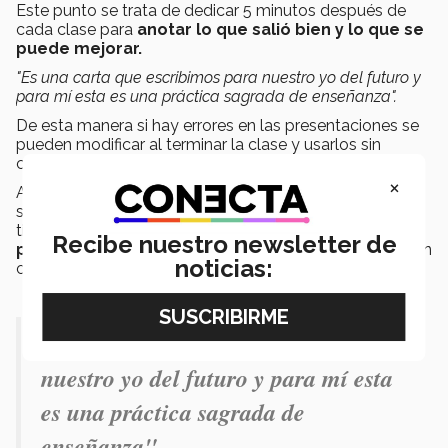
Este punto se trata de dedicar 5 minutos después de
cada clase para
anotar lo que salió bien y lo que se
puede mejorar.
"Es una carta que escribimos para nuestro yo del futuro y
para mí esta es una práctica sagrada de enseñanza".
De esta manera si hay errores en las presentaciones se
pueden modificar al terminar la clase y usarlos sin
contratiempos en la siguiente.
×
Además, se puede tener
mejor control del tiempo
,
saber dónde uso más tiempo y para qué no le dio
tiempo. También permite ver
p
atrones de
Recibe nuestro newsletter de
participación en el aula
y buscar que todos hablen en
noticias:
clase.
"Es una carta que escribimos para
nuestro yo del futuro y para mí esta
es una práctica sagrada de
enseñanza".