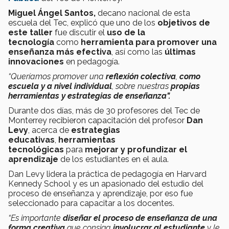
Miguel Ángel Santos,
decano nacional de esta
escuela del Tec, explicó que uno de los
objetivos de
este taller
fue discutir el
uso de la
tecnología
como
herramienta para promover una
enseñanza más efectiva
, así como las
últimas
innovaciones
en pedagogía.
“Queríamos promover una
reflexión colectiva
,
como
escuela y a nivel individual
, sobre nuestras
propias
herramientas y estrategias de enseñanza".
Durante dos días, más de 30 profesores del Tec de
Monterrey recibieron capacitación del profesor
Dan
Levy
, acerca de
estrategias
educativas
,
herramientas
tecnológicas
para
mejorar y profundizar el
aprendizaje
de los estudiantes en el aula.
Dan Levy lidera la práctica de pedagogía en Harvard
Kennedy School y es un apasionado del estudio del
proceso de enseñanza y aprendizaje, por eso fue
seleccionado para capacitar a los docentes.
“Es importante
diseñar el proceso de enseñanza de una
forma creativa
que consiga
involucrar al estudiante
y le