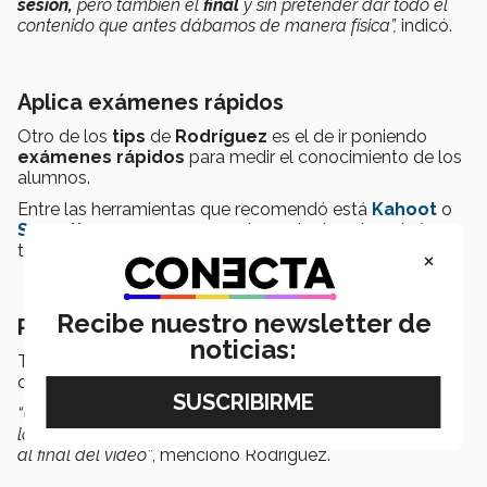
sesión,
pero también el
final
y sin pretender dar todo el
contenido que antes dábamos de manera física”,
indicó.
Aplica exámenes rápidos
Otro de los
tips
de
Rodríguez
es el de ir poniendo
exámenes rápidos
para medir el conocimiento de los
alumnos.
Entre las herramientas que recomendó está
Kahoot
o
Socrative
que se usan para hacer tests sobre algún
tema en específico.
×
Recibe nuestro newsletter de
Ponle play: apóyate con videos
noticias:
También recomendó utilizar algún material en
video
que puedes encontrar en plataformas como
YouTube
.
“Unos 5 minutos de un video pueden ayudarte a
detonar
la
participación
de los
alumnos
mediante una pregunta
al final del video”
, mencionó Rodríguez.