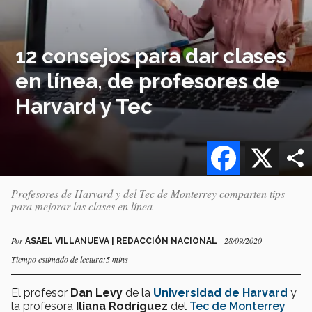
12 consejos para dar clases
en línea, de profesores de
Harvard y Tec
Facebook
X
Profesores de Harvard y del Tec de Monterrey comparten tips
para mejorar las clases en línea
Por
- 28/09/2020
ASAEL VILLANUEVA | REDACCIÓN NACIONAL
Tiempo estimado de lectura:5 mins
El profesor
Dan Levy
de la
Universidad de Harvard
y
la profesora
Iliana Rodríguez
del
Tec de Monterrey