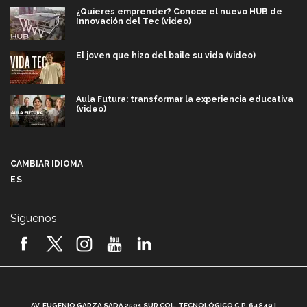
¿Quieres emprender? Conoce el nuevo HUB de
Innovación del Tec (video)
El joven que hizo del baile su vida (video)
Aula Futura: transformar la experiencia educativa
(video)
Más que un festival cultural: así es la magia de
VIBRART 2026 (video)
CAMBIAR IDIOMA
ES
Javier Guzmán: investigación con impacto social
(video)
Síguenos
¡México, en el top del mundial de robótica FIRST
2026! (video)
Vida Tec: Pasión, disciplina y básquetbol, con Gael
Adame (video)
A
AV. EUGENIO GARZA SADA 2501 SUR COL. TECNOLÓGICO C.P. 64849 |