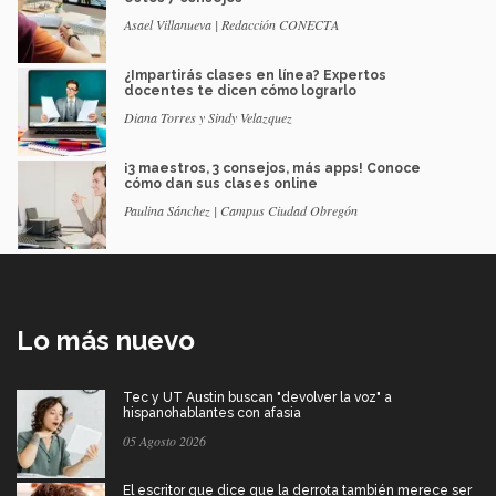
Asael Villanueva | Redacción CONECTA
¿Impartirás clases en línea? Expertos
docentes te dicen cómo lograrlo
Diana Torres y Sindy Velazquez
¡3 maestros, 3 consejos, más apps! Conoce
cómo dan sus clases online
Paulina Sánchez | Campus Ciudad Obregón
Lo más nuevo
Tec y UT Austin buscan "devolver la voz" a
hispanohablantes con afasia
05 Agosto 2026
El escritor que dice que la derrota también merece ser