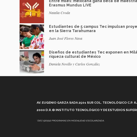
Entre miles: mexicana gana beca de maestrí
Erasmus Mundus LIVE
Natalia Croda
Estudiantes de 5 campus Tec impulsan proy
en la Sierra Tarahumara
Juan José Flores Nava
Diseños de estudiantes Tec exponen en Mil
riqueza cultural de México
Daniela Novillo y Carlos González
AV. EUGENIO GARZA SADA 2501 SUR COL. TECNOLÓGICO C.P. 648
2000 D.R.© INSTITUTO TECNOLÓGICO Y DE ESTUDIOS SUPERI
*DEC-520912 PROGRAMAS EN MODALIDAD ESCOLARIZADA.