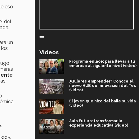
ue eso
l del
vada.
ara un
 los
Videos
Programa enlace: para llevar a tu
Hugo
empresa al siguiente nivel (video)
imeras
dente
ras
¿Quieres emprender? Conoce el
nuevo HUB de Innovación del Tec
(video)
o
démica
El joven que hizo del baile su vida
(video)
Aula Futura: transformar la
.
experiencia educativa (video)
,
1995.