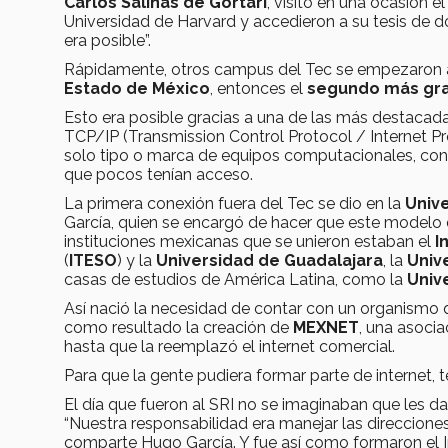
Carlos Salinas de Gortari
, visitó en una ocasión e
Universidad de Harvard y accedieron a su tesis de d
era posible”.
Rápidamente, otros campus del Tec se empezaron a i
Estado de México
, entonces el
segundo más gr
Esto era posible gracias a una de las más destaca
TCP/IP (Transmission Control Protocol / Internet Pro
solo tipo o marca de equipos computacionales, cont
que pocos tenían acceso.
La primera conexión fuera del Tec se dio en la
Univ
García, quien se encargó de hacer que este modelo d
instituciones mexicanas que se unieron estaban el
I
(
ITESO
) y la
Universidad de Guadalajara
, la
Univ
casas de estudios de América Latina, como la
Univ
Así nació la necesidad de contar con un organismo qu
como resultado la creación de
MEXNET
, una asoci
hasta que la reemplazó el internet comercial.
Para que la gente pudiera formar parte de internet, t
El día que fueron al SRI no se imaginaban que les da
“Nuestra responsabilidad era manejar las direcciones 
comparte Hugo García. Y fue así como formaron el I