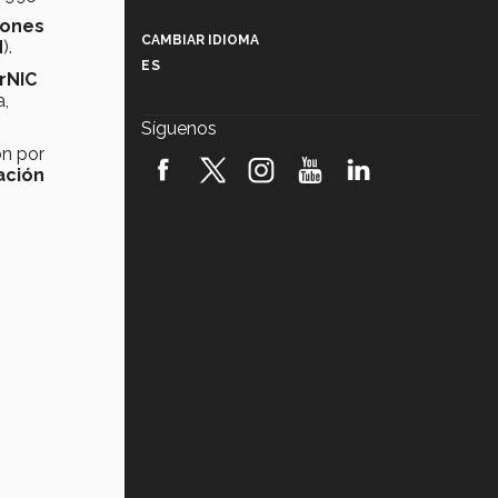
Más que un festival cultural: así es
la magia de VIBRART 2026 (video)
iones
CAMBIAR IDIOMA
N
).
ES
rNIC
Javier Guzmán: investigación con
impacto social (video)
a,
Síguenos
¡México, en el top del mundial de
ón por
robótica FIRST 2026! (video)
ación
Vida Tec: Pasión, disciplina y
básquetbol, con Gael Adame
(video)
¿Cómo es el Modelo Educativo
Tec? (video)
Vida Tec: Feminismo e Inteligencia
Artificial, Paola Ricaurte (video)