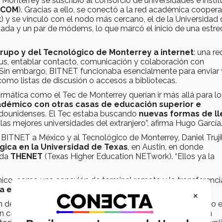
nterrey se suscribió al consorcio de universidades e instit
UCOM
). Gracias a ello, se conectó a la red académica coopera
k
) y se vinculó con el nodo más cercano, el de la Universidad
rivada y un par de módems, lo que marcó el inicio de una estr
rupo y del Tecnológico de Monterrey a internet
: una r
pus, entablar contacto, comunicación y colaboración con
o. Sin embargo, BITNET funcionaba esencialmente para enviar 
, como listas de discusión o accesos a bibliotecas.
ormática como el Tec de Monterrey querían ir más allá para lo
adémico con otras casas de educación superior e
adounidenses. El Tec estaba buscando
nuevas formas de ll
las mejores universidades del extranjero”, afirma Hugo García
BITNET a México y al Tecnológico de Monterrey, Daniel Trujil
gica en la Universidad de Texas
, en Austin, en donde
ada
THENET
(Texas Higher Education NETwork). “Ellos ya la
ónico, como una conexión de terminal remota y la transferenci
ra el ámbito académico.
×
ón del campus Monterrey a esa nueva red. Pero el camino no e
on conectividad a la NSFNET (National Science Foundation