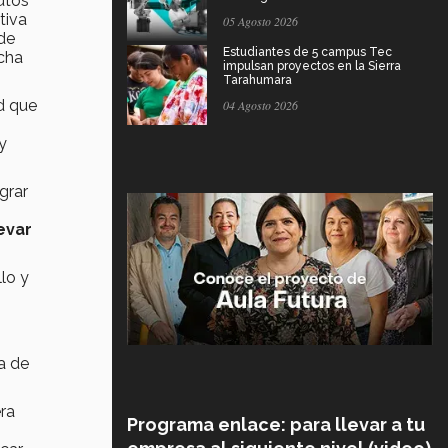
utos
tiva
05 Agosto 2026
 de
Estudiantes de 5 campus Tec
echa
impulsan proyectos en la Sierra
Tarahumara
ed que
04 Agosto 2026
y
grar
evar
.
lo y
a de
ra
Programa enlace: para llevar a tu