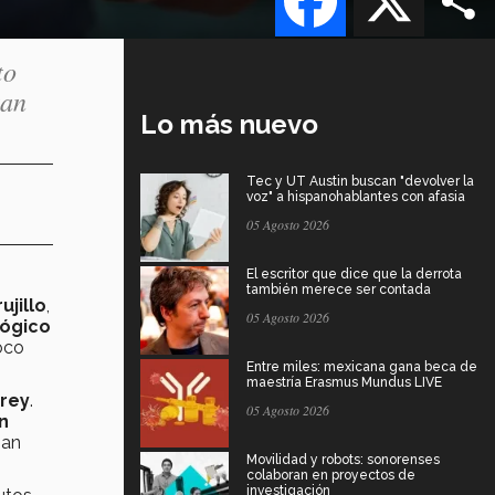
to
tan
Lo más nuevo
Tec y UT Austin buscan "devolver la
voz" a hispanohablantes con afasia
05 Agosto 2026
El escritor que dice que la derrota
también merece ser contada
ujillo
,
05 Agosto 2026
ógico
oco
Entre miles: mexicana gana beca de
maestría Erasmus Mundus LIVE
rrey
.
05 Agosto 2026
n
San
Movilidad y robots: sonorenses
colaboran en proyectos de
investigación