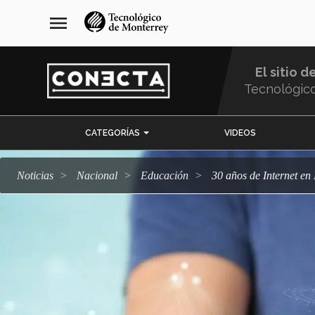
Pasar
navegación
menu
al
principal
contenido
principal
El sitio d
Tecnológic
Menu
CATEGORÍAS
VIDEOS
Comunidad
Noticias
Nacional
Educación
30 años de Internet en