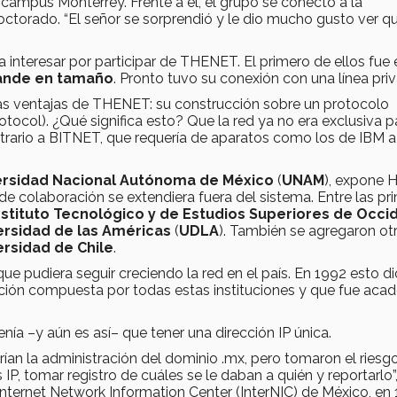
l campus Monterrey. Frente a él, el grupo se conectó a la
octorado. “El señor se sorprendió y le dio mucho gusto ver q
nteresar por participar de THENET. El primero de ellos fue e
ande en tamaño
. Pronto tuvo su conexión con una línea pri
das ventajas de THENET: su construcción sobre un protocolo
tocol). ¿Qué significa esto? Que la red ya no era exclusiva p
rario a BITNET, que requería de aparatos como los de IBM a
ersidad Nacional Autónoma de México
(
UNAM
), expone 
e colaboración se extendiera fuera del sistema. Entre las pr
nstituto Tecnológico y de Estudios Superiores de Occi
ersidad de las Américas
(
UDLA
). También se agregaron ot
ersidad de Chile
.
e pudiera seguir creciendo la red en el país. En 1992 esto di
ación compuesta por todas estas instituciones y que fue aca
enía –y aún es así– que tener una dirección IP única.
rían la administración del dominio .mx, pero tomaron el riesgo
IP, tomar registro de cuáles se le daban a quién y reportarlo”
nternet Network Information Center (InterNIC) de México, en 