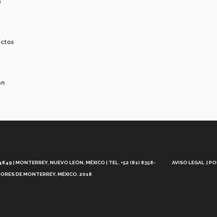
a
ectos
án
Aviso
Legal
49 | MONTERREY, NUEVO LEÓN, MÉXICO | TEL. +52 (81) 8358-
AVISO LEGAL
PO
ORES DE MONTERREY, MÉXICO. 2018