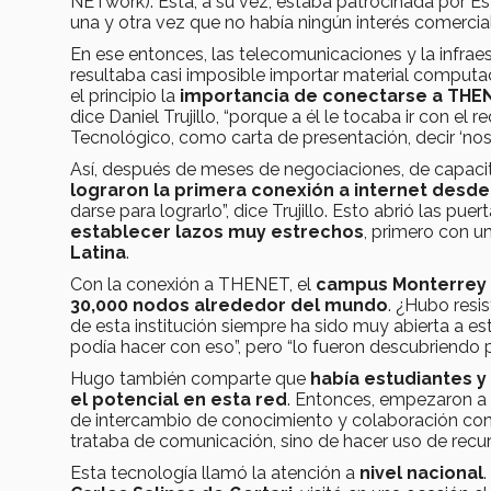
NETwork). Ésta, a su vez, estaba patrocinada por Es
una y otra vez que no había ningún interés comercial
En ese entonces, las telecomunicaciones y la infrae
resultaba casi imposible importar material computa
el principio la
importancia de conectarse a THE
dice Daniel Trujillo, “porque a él le tocaba ir con el 
Tecnológico, como carta de presentación, decir ‘nos
Así, después de meses de negociaciones, de capacit
lograron la primera conexión a internet desd
darse para lograrlo”, dice Trujillo. Esto abrió las puer
establecer lazos muy estrechos
, primero con u
Latina
.
Con la conexión a THENET, el
campus Monterrey 
30,000 nodos alrededor del mundo
. ¿Hubo resi
de esta institución siempre ha sido muy abierta a e
podía hacer con eso”, pero “lo fueron descubriendo
Hugo también comparte que
había estudiantes y
el potencial en esta red
. Entonces, empezaron a 
de intercambio de conocimiento y colaboración con o
trataba de comunicación, sino de hacer uso de rec
Esta tecnología llamó la atención a
nivel nacional