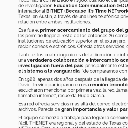
Todo había comenzado en 1986, cuando el campus Mo
de investigación
Education Communication
(
ED
internacional
BITNET
(
Because It’s Time NETwor
Texas, en Austin, a través de una línea telefónica p
relación entre ambas instituciones.
Ése fue el
primer acercamiento del grupo del g
les permitió llegar al resto de los entonces 26 cam
instituciones de educación superior en el extranjer
recibir correos electrónicos. Ofrecía otros servicios
Tanto estos cuatro ingenieros de la dirección de inf
una
verdadera colaboración e intercambio ac
investigación fuera del país
, principalmente est
el sistema a la vanguardia
, “de compararnos con 
En 1988, apenas dos años después de la llegada de 
David Treviño participaron en una
reunión tecnoló
escucharon mencionar, por primera vez, la red llam
llamaban internet”, recuerda Hugo García.
Esa red ofrecía servicios más allá del correo electr
archivos. Parecía de
gran importancia y valor pa
El equipo comenzó a trabajar para lograr la conexi
fácil. THENET era regional y del estado de Texas c