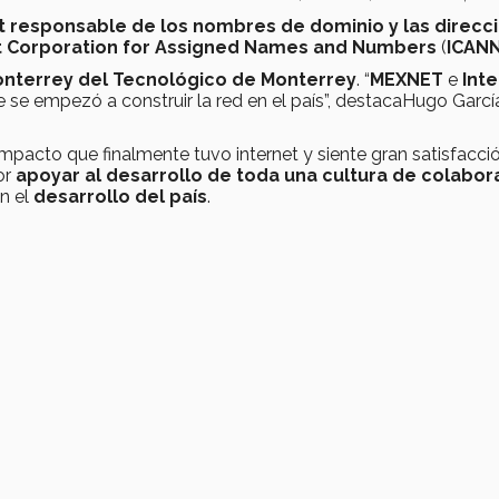
t
responsable de los nombres de dominio y las direcc
t Corporation for Assigned Names and Numbers
(
ICAN
nterrey del Tecnológico de Monterrey
. “
MEXNET
e
Inte
 se empezó a construir la red en el país”, destacaHugo Garcí
impacto que finalmente tuvo internet y siente gran satisfacci
or
apoyar al desarrollo de toda una cultura de colabor
n el
desarrollo del país
.