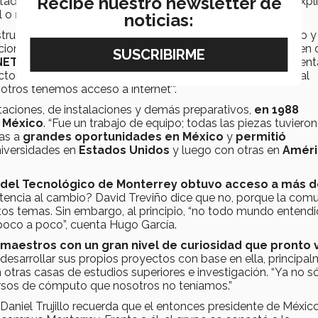
Recibe nuestro newsletter de
tados Unidos, así que se tenían que obtener permisos “y expl
 o mercantil de hacerlo”, cuenta Treviño.
noticias:
structura en México eran muy limitadas. Todo era analógico y
cional. Pero el Tecnológico de Monterrey entendió muy bien
NET
y el por qué debía invertir en ello. “Ramiro fue fundamenta
rector a explicarle y a pedir presupuesto. Pero le daba valor al
otros tenemos acceso a internet’”.
aciones, de instalaciones y demás preparativos,
en 1988
e México
. “Fue un trabajo de equipo; todas las piezas tuviero
tas a
grandes oportunidades en México
y
permitió
niversidades en
Estados Unidos
y luego con otras en
Améri
del Tecnológico de Monterrey obtuvo acceso a más d
stencia al cambio? David Treviño dice que no, porque la com
stos temas. Sin embargo, al principio, “no todo mundo entend
 poco a poco”, cuenta Hugo García.
 maestros con un gran nivel de curiosidad que pronto 
desarrollar sus propios proyectos con base en ella, principa
tras casas de estudios superiores e investigación. “Ya no s
ursos de cómputo que nosotros no teníamos.”
. Daniel Trujillo recuerda que el entonces presidente de México