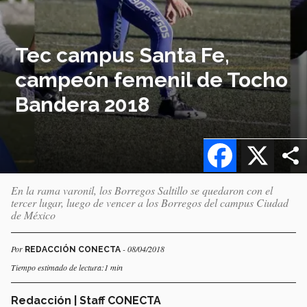
Tec campus Santa Fe,
campeón femenil de Tocho
Bandera 2018
Facebook
X
En la rama varonil, los Borregos Saltillo se quedaron con el
tercer lugar, luego de vencer a los Borregos del campus Ciudad
de México
Por
- 08/04/2018
REDACCIÓN CONECTA
Tiempo estimado de lectura:1 min
Redacción | Staff CONECTA