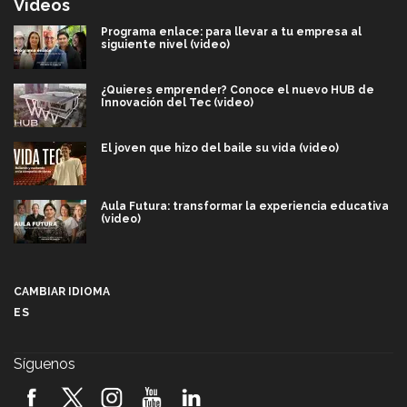
Videos
Programa enlace: para llevar a tu empresa al
siguiente nivel (video)
¿Quieres emprender? Conoce el nuevo HUB de
Innovación del Tec (video)
El joven que hizo del baile su vida (video)
Aula Futura: transformar la experiencia educativa
(video)
Más que un festival cultural: así es la magia de
VIBRART 2026 (video)
CAMBIAR IDIOMA
ES
Javier Guzmán: investigación con impacto social
(video)
Síguenos
¡México, en el top del mundial de robótica FIRST
2026! (video)