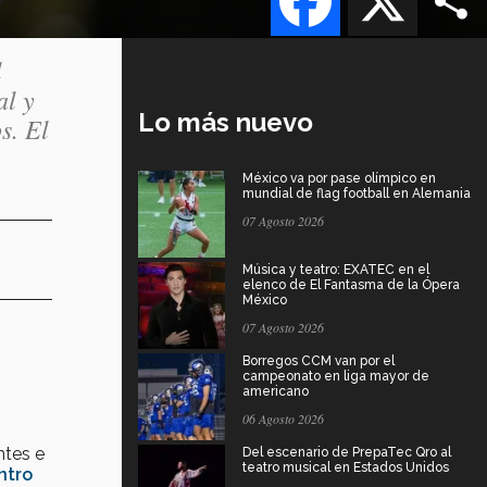
l
al y
Lo más nuevo
s. El
México va por pase olímpico en
mundial de flag football en Alemania
07 Agosto 2026
Música y teatro: EXATEC en el
elenco de El Fantasma de la Ópera
México
07 Agosto 2026
Borregos CCM van por el
campeonato en liga mayor de
americano
06 Agosto 2026
ntes e
Del escenario de PrepaTec Qro al
teatro musical en Estados Unidos
ntro