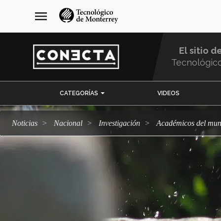
Pasar
navegación
menu
al
principal
contenido
principal
El sitio d
Tecnológic
Menu
CATEGORÍAS
VIDEOS
Comunidad
Noticias
Nacional
Investigación
Académicos del mun