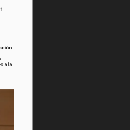
n
ación
a
 a la