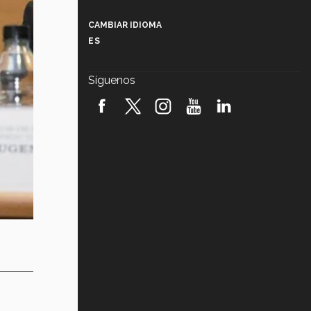
Más que un festival cultural: así es
la magia de VIBRART 2026 (video)
CAMBIAR IDIOMA
ES
Javier Guzmán: investigación con
impacto social (video)
Síguenos
¡México, en el top del mundial de
robótica FIRST 2026! (video)
Vida Tec: Pasión, disciplina y
básquetbol, con Gael Adame
(video)
¿Cómo es el Modelo Educativo
Tec? (video)
Vida Tec: Feminismo e Inteligencia
Artificial, Paola Ricaurte (video)