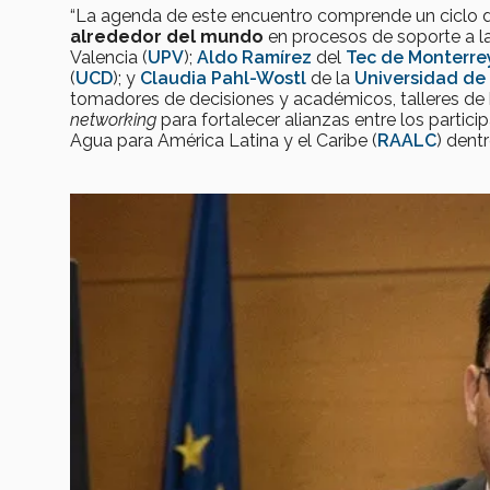
“La agenda de este encuentro comprende un ciclo 
alrededor del mundo
en procesos de soporte a l
Valencia (
UPV
);
Aldo Ramírez
del
Tec de Monterre
(
UCD
); y
Claudia Pahl-Wostl
de la
Universidad de
tomadores de decisiones y académicos, talleres de 
networking
para fortalecer alianzas entre los partic
Agua para América Latina y el Caribe (
RAALC
) dent