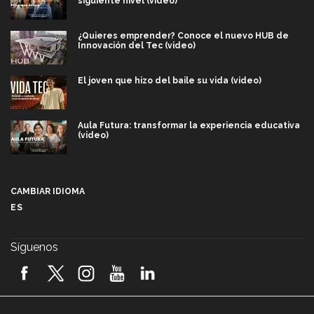
siguiente nivel (video)
¿Quieres emprender? Conoce el nuevo HUB de
Innovación del Tec (video)
El joven que hizo del baile su vida (video)
Aula Futura: transformar la experiencia educativa
(video)
Más que un festival cultural: así es la magia de
VIBRART 2026 (video)
CAMBIAR IDIOMA
ES
Javier Guzmán: investigación con impacto social
(video)
Síguenos
¡México, en el top del mundial de robótica FIRST
2026! (video)
Vida Tec: Pasión, disciplina y básquetbol, con Gael