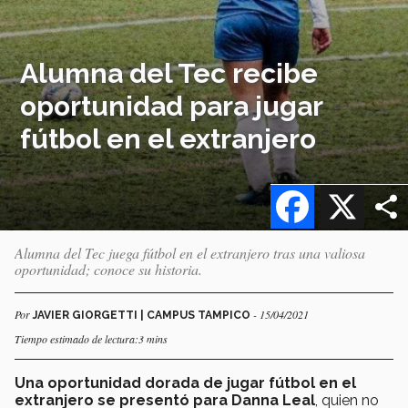
Alumna del Tec recibe
oportunidad para jugar
fútbol en el extranjero
Facebook
X
Alumna del Tec juega fútbol en el extranjero tras una valiosa
oportunidad; conoce su historia.
Por
- 15/04/2021
JAVIER GIORGETTI | CAMPUS TAMPICO
Tiempo estimado de lectura:3 mins
Una oportunidad dorada de jugar fútbol en el
extranjero se presentó para Danna Leal
, quien no