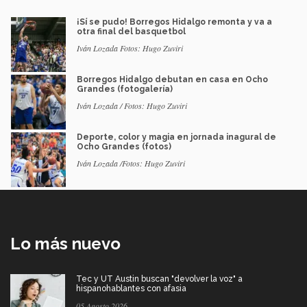
¡Sí se pudo! Borregos Hidalgo remonta y va a
otra final del basquetbol
Iván Lozada Fotos: Hugo Zuviri
Borregos Hidalgo debutan en casa en Ocho
Grandes (fotogalería)
Iván Lozada / Fotos: Hugo Zuviri
Deporte, color y magia en jornada inagural de
Ocho Grandes (fotos)
Iván Lozada /Fotos: Hugo Zuviri
Lo más nuevo
Tec y UT Austin buscan "devolver la voz" a
hispanohablantes con afasia
05 Agosto 2026