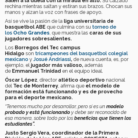
Salen a la duela con la mirada en alto.
Su calzado
rechina mientras saltan y estiran sus brazos. Chocan sus
manos y alzan la voz con frases de apoyo.
Así se vive la pasión de la
liga universitaria de
basquetbol ABE
que culmina con su
torneo de
los
Ocho Grandes
, que muestra las
caras de sus
jugadores sobresalientes.
Los
Borregos del Tec campus
Hidalgo
son
tricampeones del basquetbol colegial
mexicano
y
Josué Andriassi
,
de nueva cuenta, es, por
ejemplo, el
jugador más valioso,
además
de
Emmanuel Trinidad
en el equipo ideal.
Óscar López
, director
atlético deportivo
nacional
del
Tec de Monterrey
, afirma que
el modelo de
formación está funcionando y es de provecho
para el deporte mexicano.
“Tenemos mucho por desarrollar, pero sí es un
modelo
probado y está funcionando
y debe ser reconocido de
esa manera, sobre todo por los
beneficios que tienen los
estudiantes”.
Justo Sergio Vera,
coordinador de la Primera