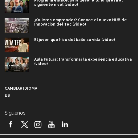
Programa enlace: para llevar a tu empresa al
siguiente nivel (video)
¿Quieres emprender? Conoce el nuevo HUB de
Innovación del Tec (video)
El joven que hizo del baile su vida (video)
Aula Futura: transformar la experiencia educativa
(video)
Más que un festival cultural: así es la magia de
VIBRART 2026 (video)
CAMBIAR IDIOMA
ES
Javier Guzmán: investigación con impacto social
(video)
Síguenos
¡México, en el top del mundial de robótica FIRST
2026! (video)