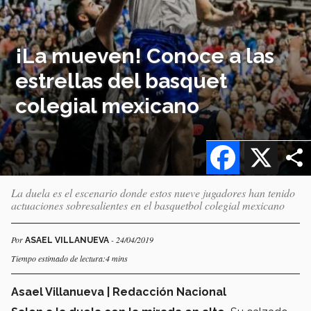
¡La mueven! Conoce a las
estrellas del basquet
colegial mexicano
Facebook
X
La duela es el escenario donde estos nueve jugadores han tenido
actuaciones sobresalientes en el basquetbol colegial mexicano
Por
- 24/04/2019
ASAEL VILLANUEVA
Tiempo estimado de lectura:4 mins
Asael Villanueva | Redacción Nacional