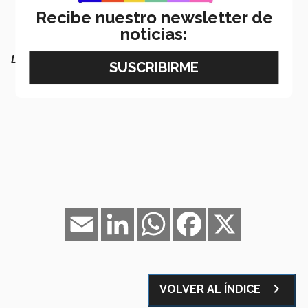
Recibe nuestro newsletter de
noticias:
LEE MÁS:
Email
LinkedIn
WhatsApp
Facebook
X
navigate_next
VOLVER AL ÍNDICE