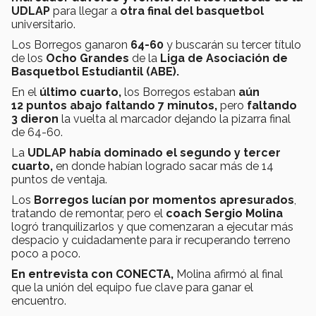
UDLAP
para llegar a
otra final del basquetbol
universitario.
Los Borregos ganaron
64-60
y buscarán su tercer título
de los
Ocho Grandes
de la
Liga de Asociación de
Basquetbol Estudiantil (ABE).
En el
último cuarto,
los Borregos estaban
aún
12 puntos abajo faltando 7 minutos,
pero
faltando
3 dieron
la vuelta al marcador dejando la pizarra final
de 64-60.
La
UDLAP había dominado el segundo y tercer
cuarto,
en donde habían logrado sacar más de 14
puntos de ventaja.
Los
Borregos lucían por momentos apresurados
,
tratando de remontar, pero el
coach Sergio Molina
logró tranquilizarlos y que comenzaran a ejecutar más
despacio y cuidadamente para ir recuperando terreno
poco a poco.
En entrevista con CONECTA,
Molina afirmó al final
que la unión del equipo fue clave para ganar el
encuentro.