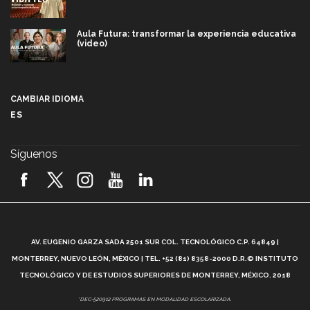
Aula Futura: transformar la experiencia educativa
(video)
Más que un festival cultural: así es la magia de
VIBRART 2026 (video)
CAMBIAR IDIOMA
ES
Javier Guzmán: investigación con impacto social
(video)
Síguenos
¡México, en el top del mundial de robótica FIRST
2026! (video)
Vida Tec: Pasión, disciplina y básquetbol, con Gael
Adame (video)
A
AV. EUGENIO GARZA SADA 2501 SUR COL. TECNOLÓGICO C.P. 64849 |
L
¿Cómo es el Modelo Educativo Tec? (video)
MONTERREY, NUEVO LEÓN, MÉXICO | TEL. +52 (81) 8358-2000 D.R.© INSTITUTO
TECNOLÓGICO Y DE ESTUDIOS SUPERIORES DE MONTERREY, MÉXICO. 2018
Vida Tec: Feminismo e Inteligencia Artificial, Paola
*DEC-520912 PROGRAMAS EN MODALIDAD ESCOLARIZADA.
Ricaurte (video)