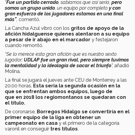
“
Fue un partido cerrado
, sabíamos que así sería,
pero
somos un grupo unido
, un equipo por completo
y con
gran esfuerzo de los jugadores estamos en una final
más”
,
comentó.
La Cancha Azul vibró con los
gritos de apoyo de la
afición hidalguense quienes alentaron a su equipo
a pesar de ir abajo en el marcador
y festejaron
cuando remontó.
“Se lo merece esta gran afición que es nuestro sexto
jugador;
UDLAP fue un gran rival, pero siempre tuvimos
la mentalidad y la ideología de sacar el triunfo
”,
añadió
Molina.
La final se jugará el jueves ante CEU de Monterrey a las
20:00 horas.
Esta seria la segunda ocasión en la
que se enfrentan ambos equipos, luego de
que en 2018 los regiomontanos se quedaran con
el título.
De coronarse,
Borregos Hidalgo se convertiría en el
primer equipo de la liga en obtener un
campeonato en casa
y el primero de la categoría
varonil en conseguir
tres títulos
.