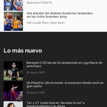
Redacción CONECTA
¡De alarido! Se definen finalistas femeniles
en los Ocho Grandes 2019
Iván Lozada /Fotos: Hugo Zuviri
Lo más nuevo
Borregos CCM van por el campeonato en Liga Mayor de
americano
06 Agosto 2026
De PrepaTec Qro al mundo: el escenario donde nació un
gran sueño
06 Agosto 2026
Tec y UT Austin buscan "devolver la voz" a
hispanohablantes con afasia