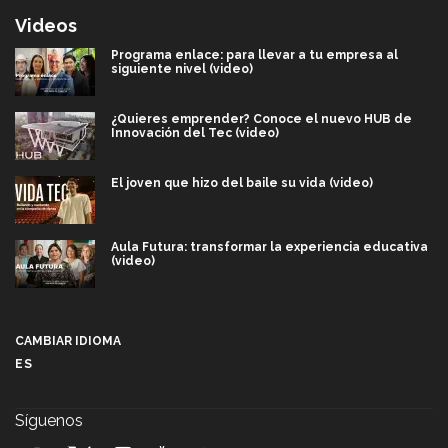
Videos
Programa enlace: para llevar a tu empresa al
siguiente nivel (video)
¿Quieres emprender? Conoce el nuevo HUB de
Innovación del Tec (video)
El joven que hizo del baile su vida (video)
Aula Futura: transformar la experiencia educativa
(video)
Más que un festival cultural: así es la magia de
VIBRART 2026 (video)
CAMBIAR IDIOMA
ES
Javier Guzmán: investigación con impacto social
(video)
Síguenos
¡México, en el top del mundial de robótica FIRST