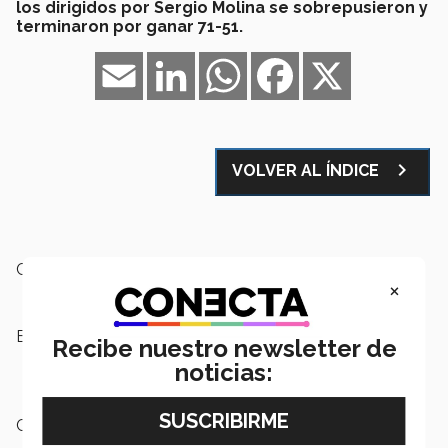
los dirigidos por Sergio Molina se sobrepusieron y
terminaron por ganar 71-51.
Email
LinkedIn
WhatsApp
Facebook
X
navigate_next
VOLVER AL ÍNDICE
Campus:
Hidalgo,
Nacional
×
Etiquetas:
Ocho Grandes,
Borregos Hidalgo,
Recibe nuestro newsletter de
Borregos Guadalajara,
Campus
noticias:
Hidalgo
Categoría:
Deportes