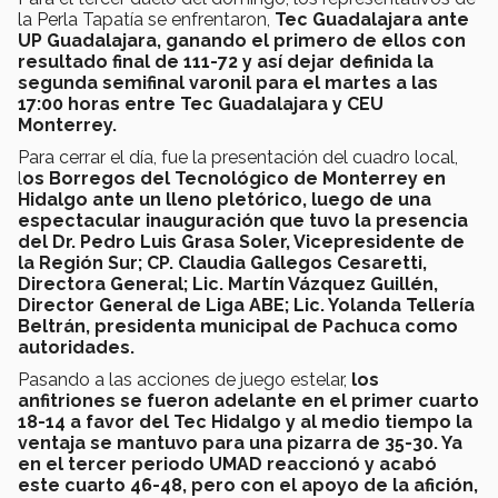
la Perla Tapatía se enfrentaron,
Tec Guadalajara ante
UP Guadalajara, ganando el primero de ellos con
resultado final de 111-72 y así dejar definida la
segunda semifinal varonil para el martes a las
17:00 horas entre Tec Guadalajara y CEU
Monterrey.
Para cerrar el día, fue la presentación del cuadro local,
l
os Borregos del Tecnológico de Monterrey en
Hidalgo ante un lleno pletórico, luego de una
espectacular inauguración que tuvo la presencia
del Dr. Pedro Luis Grasa Soler, Vicepresidente de
la Región Sur; CP. Claudia Gallegos Cesaretti,
Directora General; Lic. Martín Vázquez Guillén,
Director General de Liga ABE; Lic. Yolanda Tellería
Beltrán, presidenta municipal de Pachuca como
autoridades.
Pasando a las acciones de juego estelar,
los
anfitriones se fueron adelante en el primer cuarto
18-14 a favor del Tec Hidalgo y al medio tiempo la
ventaja se mantuvo para una pizarra de 35-30. Ya
en el tercer periodo UMAD reaccionó y acabó
este cuarto 46-48, pero con el apoyo de la afición,