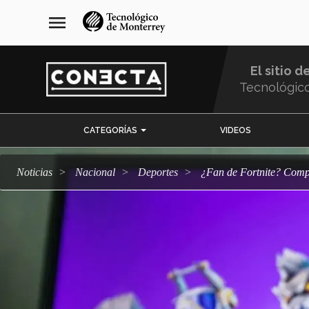
Pasar
navegación
menu
al
principal
contenido
principal
El sitio d
Tecnológic
Menu
CATEGORÍAS
VIDEOS
Comunidad
Noticias
Nacional
deportes
¿Fan de Fortnite? Comp