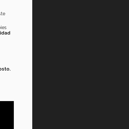
ste
bies
tidad
osto.