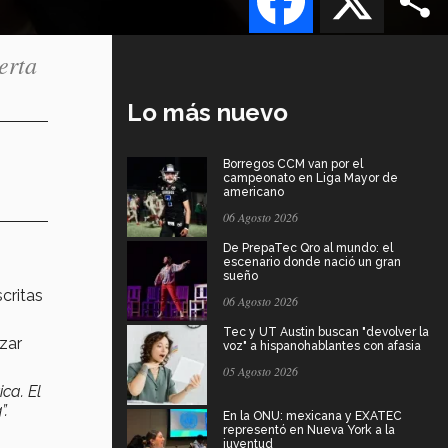
erta
Lo más nuevo
Borregos CCM van por el
campeonato en Liga Mayor de
americano
06 Agosto 2026
De PrepaTec Qro al mundo: el
escenario donde nació un gran
sueño
critas
06 Agosto 2026
Tec y UT Austin buscan "devolver la
zar
voz" a hispanohablantes con afasia
05 Agosto 2026
ica.
El
”.
En la ONU: mexicana y EXATEC
representó en Nueva York a la
juventud