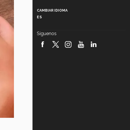
Más que un festival cultural: así es
la magia de VIBRART 2026 (video)
CAMBIAR IDIOMA
ES
Javier Guzmán: investigación con
impacto social (video)
Síguenos
¡México, en el top del mundial de
robótica FIRST 2026! (video)
Vida Tec: Pasión, disciplina y
básquetbol, con Gael Adame
(video)
¿Cómo es el Modelo Educativo
Tec? (video)
Vida Tec: Feminismo e Inteligencia
Artificial, Paola Ricaurte (video)