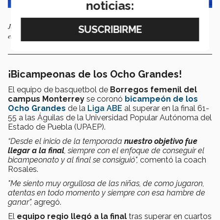
noticias:
Jorge Trueba, Maximiliano Pérez, Guillermo Cepeda y Andrés González
establecieron el récord mexicano
¡Bicampeonas de los Ocho Grandes!
El equipo de basquetbol de
Borregos femenil del
campus Monterrey
se coronó
bicampeón de los
Ocho Grandes
de la
Liga ABE
al superar en la final 61-
55 a las Águilas de la Universidad Popular Autónoma del
Estado de Puebla (UPAEP).
“Desde el inicio de la temporada
nuestro objetivo fue
llegar a la final
, siempre con el enfoque de conseguir el
bicampeonato y al final se consiguió",
comentó la coach
Rosales.
"Me siento muy orgullosa de las niñas, de como jugaron,
atentas en todo momento y siempre con esa hambre de
ganar”,
agregó.
El
equipo regio llegó a la final
tras superar en cuartos