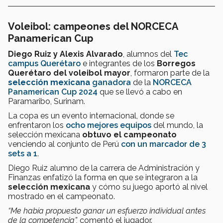
Voleibol: campeones del NORCECA
Panamerican Cup
Diego Ruiz y Alexis Alvarado
, alumnos del
Tec
campus Querétaro
e integrantes de los
Borregos
Querétaro del voleibol mayor
, formaron parte de la
selección mexicana
ganadora
de la
NORCECA
Panamerican Cup 2024
que se llevó a cabo en
Paramaribo, Surinam.
La copa es un evento internacional, donde se
enfrentaron los
ocho mejores equipos
del mundo, la
selección mexicana
obtuvo el campeonato
venciendo al conjunto de Perú
con un marcador de 3
sets a 1
.
Diego Ruiz alumno de la carrera de Administración y
Finanzas enfatizó la forma en que se integraron a la
selección mexicana
y cómo su juego aportó al nivel
mostrado en el campeonato.
“Me había propuesto ganar un esfuerzo individual antes
de la competencia”,
comentó el jugador.