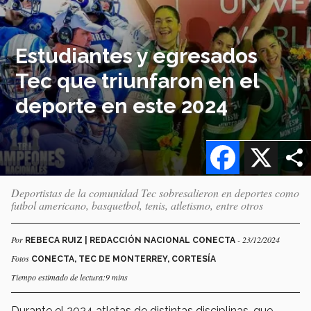
Estudiantes y egresados
Tec que triunfaron en el
deporte en este 2024
Facebook
X
Deportistas de la comunidad Tec sobresalieron en deportes como
futbol americano, basquetbol, tenis, atletismo, entre otros
Por
- 23/12/2024
REBECA RUIZ | REDACCIÓN NACIONAL CONECTA
Fotos
CONECTA, TEC DE MONTERREY, CORTESÍA
Tiempo estimado de lectura:9 mins
Durante el 2024 atletas de distintas disciplinas, que