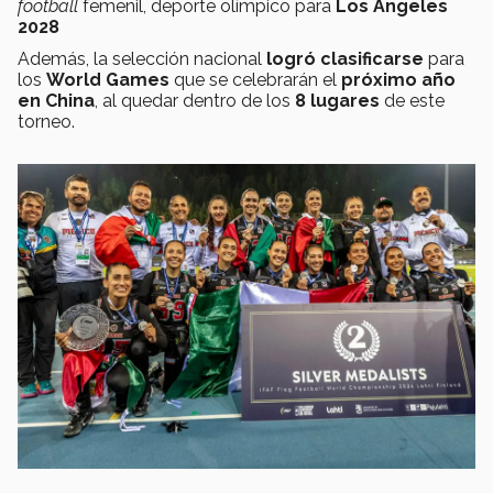
football
femenil, deporte olímpico para
Los Ángeles
2028
Además, la selección nacional
logró clasificarse
para
los
World Games
que se celebrarán
el
próximo año
en China
, al quedar dentro de los
8 lugares
de este
torneo.