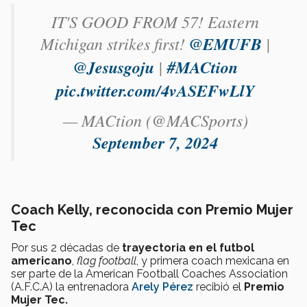
IT'S GOOD FROM 57! Eastern
Michigan strikes first!
@EMUFB
|
@Jesusgoju
|
#MACtion
pic.twitter.com/4vASEFwLlY
— MACtion (@MACSports)
September 7, 2024
Coach Kelly, reconocida con Premio Mujer
Tec
Por sus 2 décadas de
trayectoria en el futbol
americano
,
flag football
, y primera coach mexicana en
ser parte de la American Football Coaches Association
(A.F.C.A) la entrenadora
Arely Pérez
recibió el
Premio
Mujer Tec.