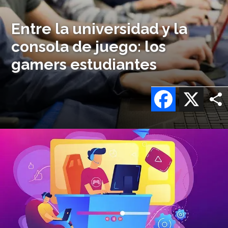
Entre la universidad y la
consola de juego: los
gamers estudiantes
Facebook
X
Imagen
o
logo