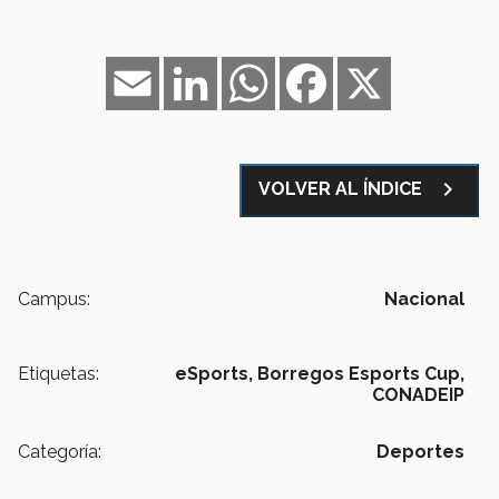
Email
LinkedIn
WhatsApp
Facebook
X
navigate_next
VOLVER AL ÍNDICE
Campus:
Nacional
Etiquetas:
eSports,
Borregos Esports Cup,
CONADEIP
Categoría:
Deportes