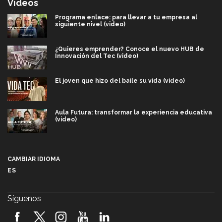
Videos
Programa enlace: para llevar a tu empresa al
siguiente nivel (video)
¿Quieres emprender? Conoce el nuevo HUB de
Innovación del Tec (video)
El joven que hizo del baile su vida (video)
Aula Futura: transformar la experiencia educativa
(video)
Más que un festival cultural: así es la magia de
VIBRART 2026 (video)
CAMBIAR IDIOMA
ES
Javier Guzmán: investigación con impacto social
(video)
Síguenos
¡México, en el top del mundial de robótica FIRST
2026! (video)