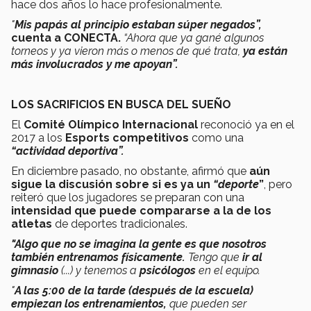
hace dos años lo hace profesionalmente.
"
Mis papás al principio estaban súper negados”,
cuenta a CONECTA.
“Ahora que ya gané algunos
torneos y ya vieron más o menos de qué trata,
ya están
más involucrados y me apoyan”.
LOS SACRIFICIOS EN BUSCA DEL SUEÑO
El
Comité Olímpico Internacional
reconoció ya en el
2017 a los
Esports competitivos
como una
“actividad deportiva”.
En diciembre pasado, no obstante, afirmó que
aún
sigue la discusión sobre si es ya un
“deporte
”
, pero
reiteró que los jugadores se preparan con una
intensidad que puede compararse a la de los
atletas
de deportes tradicionales.
"Algo que no se imagina la gente es que nosotros
también entrenamos físicamente.
Tengo que
ir al
gimnasio
(...) y tenemos a
psicólogos
en el equipo.
"
A las 5:00 de la tarde (después de la escuela)
empiezan los entrenamientos,
que pueden ser