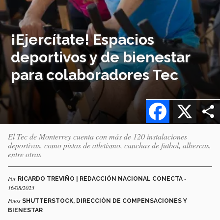
¡Ejercítate! Espacios
deportivos y de bienestar
para colaboradores Tec
Facebook
X
El Tec de Monterrey cuenta con más de 120 instalaciones
deportivas, como pistas de atletismo, canchas de futbol, albercas,
entre otras
Por
-
RICARDO TREVIÑO | REDACCIÓN NACIONAL CONECTA
16/08/2023
Fotos
SHUTTERSTOCK, DIRECCIÓN DE COMPENSACIONES Y
BIENESTAR