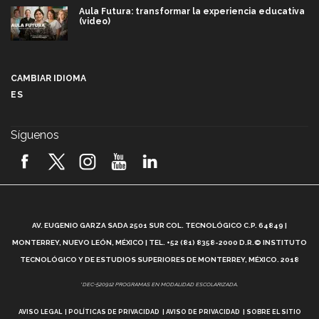
Aula Futura: transformar la experiencia educativa
(video)
Más que un festival cultural: así es la magia de
VIBRART 2026 (video)
CAMBIAR IDIOMA
ES
Javier Guzmán: investigación con impacto social
(video)
Síguenos
¡México, en el top del mundial de robótica FIRST
2026! (video)
Vida Tec: Pasión, disciplina y básquetbol, con Gael
Adame (video)
A
AV. EUGENIO GARZA SADA 2501 SUR COL. TECNOLÓGICO C.P. 64849 |
L
¿Cómo es el Modelo Educativo Tec? (video)
MONTERREY, NUEVO LEÓN, MÉXICO | TEL. +52 (81) 8358-2000 D.R.© INSTITUTO
TECNOLÓGICO Y DE ESTUDIOS SUPERIORES DE MONTERREY, MÉXICO. 2018
Vida Tec: Feminismo e Inteligencia Artificial, Paola
*DEC-520912 PROGRAMAS EN MODALIDAD ESCOLARIZADA.
Ricaurte (video)
AVISO LEGAL
POLÍTICAS DE PRIVACIDAD
AVISO DE PRIVACIDAD
SOBRE EL SITIO