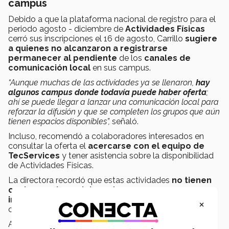
campus
Debido a que la plataforma nacional de registro para el
periodo agosto - diciembre de
Actividades Físicas
cerró sus inscripciones el 16 de agosto, Carrillo
sugiere
a quienes no alcanzaron a registrarse
permanecer al pendiente
de los
canales de
comunicación local
en sus campus.
“Aunque muchas de las actividades ya se llenaron,
hay
algunos campus donde todavía puede haber oferta
;
ahí se puede llegar a lanzar una comunicación local para
reforzar la difusión y que se completen los grupos que aún
tienen espacios disponibles”,
señaló.
Incluso, recomendó a colaboradores interesados en
consultar la oferta el
acercarse con el equipo de
TecServices
y tener asistencia sobre la disponibilidad
de Actividades Físicas.
La directora recordó que estas actividades
no tienen
costo para los colaboradores
y son cursos
impartidos por profesionales
con experiencia en
×
cada una de las áreas.
Algunas de las actividades que se ofrecen en los