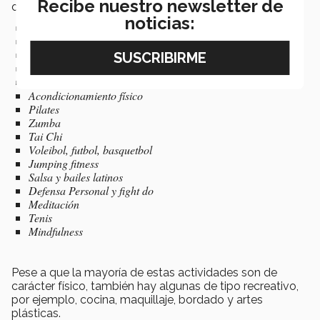
Recibe nuestro newsletter de
diferentes campus son:
noticias:
Box
Club de corredores
Natación
Spinning
Yoga
Acondicionamiento físico
Pilates
Zumba
Tai Chi
Voleibol, futbol, basquetbol
Jumping fitness
Salsa y bailes latinos
Defensa Personal y fight do
Meditación
Tenis
Mindfulness
Pese a que la mayoría de estas actividades son de
carácter físico, también hay algunas de tipo recreativo,
por ejemplo, cocina, maquillaje, bordado y artes
plásticas.