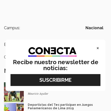
Campus:
Nacional
Etiquetas:
Deportes,
futbol
×
Categoría:
Deportes
Recibe nuestro newsletter de
noticias:
Notas Relacionadas
Ex jugadoras del Tec convocadas al Tri
femenil para Panamericanos
Mauricio Aguilar
Deportistas del Tec participan en Juegos
Panamericanos de Lima 2019