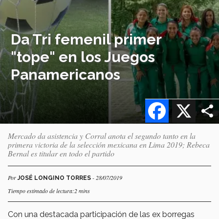
Da Tri femenil primer
"tope" en los Juegos
Panamericanos
Facebook
X
Mercado da asistencia y Corral anota el segundo tanto en la
primera victoria de la selección mexicana en Lima 2019; Rebeca
Bernal es titular en todo el partido
Por
- 28/07/2019
JOSÉ LONGINO TORRES
Tiempo estimado de lectura:2 mins
Con una destacada participación de las ex borregas