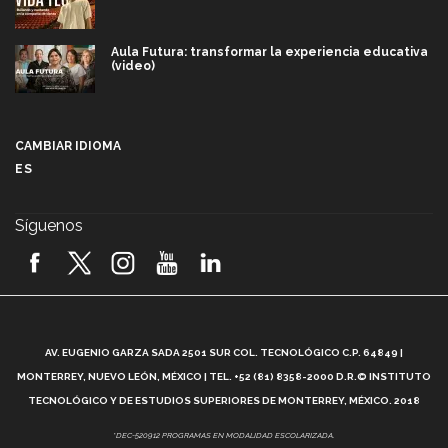
Aula Futura: transformar la experiencia educativa
(video)
Más que un festival cultural: así es la magia de
VIBRART 2026 (video)
CAMBIAR IDIOMA
ES
Javier Guzmán: investigación con impacto social
(video)
Síguenos
¡México, en el top del mundial de robótica FIRST
2026! (video)
Vida Tec: Pasión, disciplina y básquetbol, con Gael
Adame (video)
A
AV. EUGENIO GARZA SADA 2501 SUR COL. TECNOLÓGICO C.P. 64849 |
L
¿Cómo es el Modelo Educativo Tec? (video)
MONTERREY, NUEVO LEÓN, MÉXICO | TEL. +52 (81) 8358-2000 D.R.© INSTITUTO
TECNOLÓGICO Y DE ESTUDIOS SUPERIORES DE MONTERREY, MÉXICO. 2018
Vida Tec: Feminismo e Inteligencia Artificial, Paola
*DEC-520912 PROGRAMAS EN MODALIDAD ESCOLARIZADA.