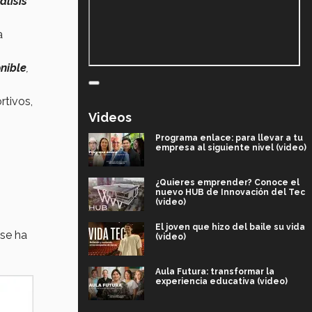
álisis
a
nible
,
rtivos,
Videos
Programa enlace: para llevar a tu
empresa al siguiente nivel (video)
¿Quieres emprender? Conoce el
nuevo HUB de Innovación del Tec
(video)
El joven que hizo del baile su vida
 se ha
(video)
Aula Futura: transformar la
experiencia educativa (video)