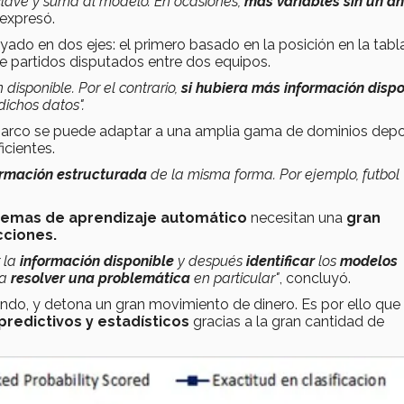
clave y suma al modelo. En ocasiones,
más variables sin un an
 expresó.
yado en dos ejes: el primero basado en la posición en la tabl
de partidos disputados entre dos equipos.
disponible. Por el contrario,
si hubiera más información dispo
ichos datos".
l marco se puede adaptar a una amplia gama de dominios depo
icientes.
ormación estructurada
de la misma forma. Por ejemplo, futbol
stemas de aprendizaje automático
necesitan una
gran
cciones.
 la
información disponible
y después
identificar
los
modelos
 a
resolver una problemática
en particular"
, concluyó.
do, y detona un gran movimiento de dinero. Es por ello que
redictivos y estadísticos
gracias a la gran cantidad de