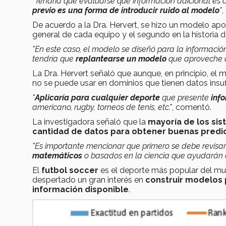
"Tendría que evaluarse qué información adicional es 
previo es una forma de introducir ruido al modelo
"
,
De acuerdo a la Dra. Hervert, se hizo un modelo apo
general de cada equipo y el segundo en la historia 
"En este caso, el modelo se diseñó para la información 
tendría que
replantearse un modelo
que aproveche d
La Dra. Hervert señaló que aunque, en principio, e
no se puede usar en dominios que tienen datos insuf
"
Aplicaría para cualquier deporte
que presente
inf
americano, rugby, torneos de tenis, etc."
, comentó.
La investigadora señaló que la
mayoría de los si
cantidad de datos para obtener buenas predi
"Es importante mencionar que primero se debe revisar
matemáticos
o basados en la ciencia que ayudarán
El
futbol soccer
es el deporte más popular del mun
despertado un gran interés en
construir modelos p
información disponible
.