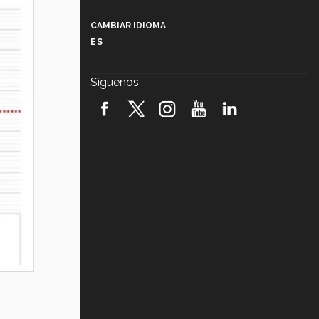
Más que un festival cultural: así es
la magia de VIBRART 2026 (video)
CAMBIAR IDIOMA
ES
Javier Guzmán: investigación con
impacto social (video)
Síguenos
¡México, en el top del mundial de
robótica FIRST 2026! (video)
Vida Tec: Pasión, disciplina y
básquetbol, con Gael Adame
(video)
¿Cómo es el Modelo Educativo
Tec? (video)
Vida Tec: Feminismo e Inteligencia
Artificial, Paola Ricaurte (video)