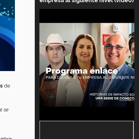
empresa al siguiente nivel (video)
os
de
e se