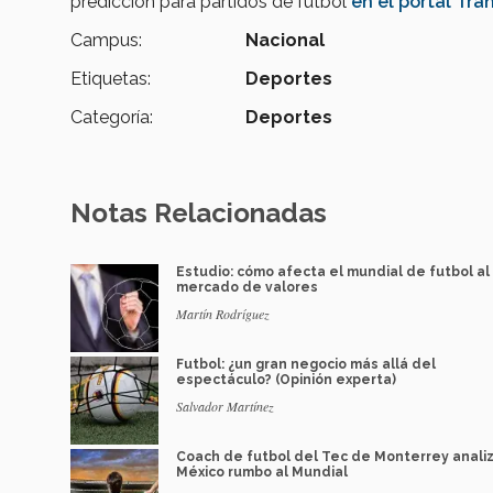
predicción para partidos de futbol
en el portal Tra
Campus:
Nacional
Etiquetas:
Deportes
Categoría:
Deportes
Notas Relacionadas
Estudio: cómo afecta el mundial de futbol al
mercado de valores
Martín Rodríguez
Futbol: ¿un gran negocio más allá del
espectáculo? (Opinión experta)
Salvador Martínez
Coach de futbol del Tec de Monterrey analiz
México rumbo al Mundial