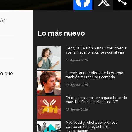
te
Lo más nuevo
Tec y UT Austin buscan "devolver la
voz" a hispanohablantes con afasia
05 Agosto 2026
vo
que
El escritor que dice que la derrota
también merece ser contada
05 Agosto 2026
Entre miles: mexicana gana beca de
maestría Erasmus Mundus LIVE
05 Agosto 2026
Movilidad y robots: sonorenses
colaboran en proyectos de
investigación