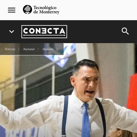
Pasar
navegación
menu
al
principal
contenido
principal
search
expand_more
Noticias
Nacional
deportes