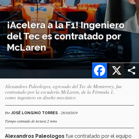
¡Acelera a la F1! Ingeniero
del Tec es contratado por
McLaren
Facebook
X
Alexandros Paleologos, egresado del Tec de Monterrey, fue
contratado por la escudería McLaren, de la Fórmula 1,
como ingeniero en diseño mecánico
Por
- 28/10/2019
JOSÉ LONGINO TORRES
Tiempo estimado de lectura:2 mins
Alexandros Paleologos
fue contratado por el equipo