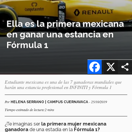
Ella es la primera mexicana
en ganar una estancia en
Fórmula 1
Facebook
X
Estudiante mexicana es una de las 7 ganadoras mundiales que
harán una estancia profesional en INFINITI y Fórmula 1
Por
- 25/10/2019
HELENA SERRANO | CAMPUS CUERNAVACA
Tiempo estimado de lectura:2 mins
¿Te imaginas ser
la primera mujer mexicana
ganadora
de una estadía en la
Fórmula 1?