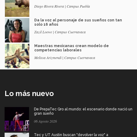
Diego Rivera Rivera | Campus Puebla
Da la voz al personaje de sus sueños con tan
solo 16 años
Zazil Loewe | Campus Cuernavaca
Maestras mexicanas crean modelo de
competencias laborales
Melissa Arizmendi | Campus Cuernavaca
Lo más nuevo
De PrepaTec Qro al mundo: el escenario donde nació un
gran sueño
06 Agosto 2026
Tec y UT Austin buscan "devolver la voz" a