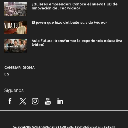
¿Quieres emprender? Conoce el nuevo HUB de
Innovación del Tec (video)
El joven que hizo del baile su vida (video)
Aula Futura: transformar la experiencia educativa
(video)
Más que un festival cultural: así es la magia de
VIBRART 2026 (video)
CAMBIAR IDIOMA
ES
Javier Guzmán: investigación con impacto social
(video)
Síguenos
¡México, en el top del mundial de robótica FIRST
2026! (video)
Vida Tec: Pasión, disciplina y básquetbol, con Gael
Adame (video)
A
AV. EUGENIO GARZA SADA 2501 SUR COL. TECNOLÓGICO C.P. 64849 |