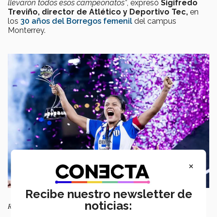
llevaron todos esos campeonatos”
, expresó
Sigifredo
Treviño, director de Atlético y Deportivo Tec,
en
los
30 años del Borregos femenil
del campus
Monterrey.
×
Recibe nuestro newsletter de
noticias:
Rebeca Bernal levantó su tercera copa con Rayadas. Foto: Rayadas