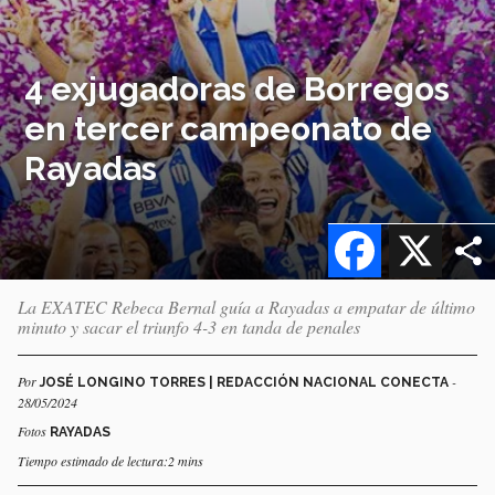
4 exjugadoras de Borregos
en tercer campeonato de
Rayadas
Facebook
X
La EXATEC Rebeca Bernal guía a Rayadas a empatar de último
minuto y sacar el triunfo 4-3 en tanda de penales
Por
-
JOSÉ LONGINO TORRES | REDACCIÓN NACIONAL CONECTA
28/05/2024
Fotos
RAYADAS
Tiempo estimado de lectura:2 mins