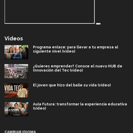
Videos
Programa enlace: para llevar a tu empresa al
siguiente nivel (video)
¿Quieres emprender? Conoce el nuevo HUB de
Innovación del Tec (video)
El joven que hizo del baile su vida (video)
Aula Futura: transformar la experiencia educativa
(video)
Más que un festival cultural: así es la magia de
VIBRART 2026 (video)
CAMBIAR IDIOMA