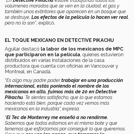
“En
Detective Pikachu
estuve trabajando todos los
volúmenes morados que se ven en la ciudad, el gas y
también unos extintores que aparecen en un bosque que
se destruye.
Los efectos de la película lo hacen ver real
,
pero no lo son”
, explicó.
EL TOQUE MEXICANO EN DETECTIVE PIKACHU
Aguilar destacó
la labor de los mexicanos de MPC
que participaron en la película
, quienes estuvieron
distribuidos en varias instalaciones de la casa
productora que cuenta con oficinas en Vancouver y
Montreal, en Canadá.
“Es algo muy padre poder
trabajar en una producción
internacional, estás poniendo el nombre de los
mexicanos en alto, fuimos más de 20 en Detective
Pikachu
. Te sientes satisfecho, que lo que estamos
haciendo está bien, porque cada vez vemos más
mexicanos en la industria”, expresó.
“
El Tec de Monterrey me enseñó a no rendirme.
Sabemos que todos estamos en el mismo bote y que
tenemos que esforzarnos por conseguir lo que queremos.