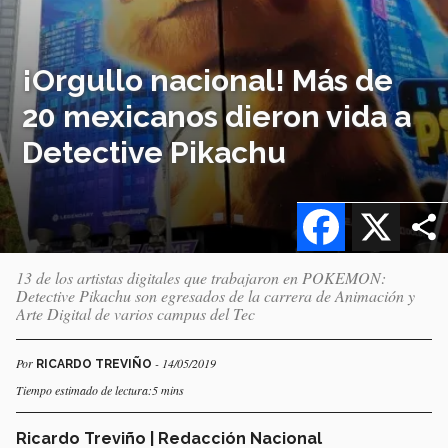
¡Orgullo nacional! Más de
20 mexicanos dieron vida a
Detective Pikachu
Facebook
X
13 de los artistas digitales que trabajaron en POKEMON:
Detective Pikachu son egresados de la carrera de Animación y
Arte Digital de varios campus del Tec
Por
- 14/05/2019
RICARDO TREVIÑO
Tiempo estimado de lectura:5 mins
Ricardo Treviño | Redacción Nacional