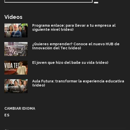
Videos
Programa enlace: para llevar a tu empresa al
siguiente nivel (video)
¿Quieres emprender? Conoce el nuevo HUB de
Innovación del Tec (video)
El joven que hizo del baile su vida (video)
Aula Futura: transformar la experiencia educativa
(video)
Más que un festival cultural: así es la magia de
VIBRART 2026 (video)
CAMBIAR IDIOMA
ES
Javier Guzmán: investigación con impacto social
(video)