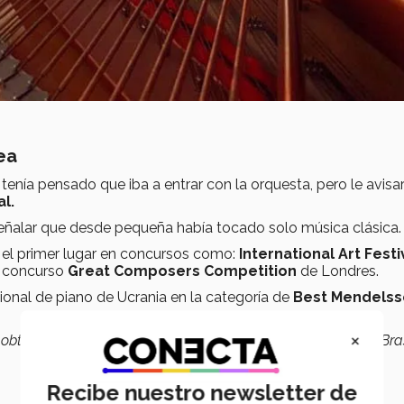
ea
tenía pensado que iba a entrar con la orquesta, pero le avisa
l.
señalar que desde pequeña había tocado solo música clásica.
 el primer lugar en concursos como:
International Art Festi
 concurso
Great Composers Competition
de Londres.
ional de piano de Ucrania en la categoría de
Best Mendelss
×
 obtuve un
tercer lugar
en París,
primer lugar
en Israel, en Bras
Recibe nuestro newsletter de