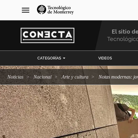
Pasar
navegación
menu
al
principal
contenido
principal
El sitio d
Tecnológic
Menu
CATEGORÍAS
VIDEOS
Comunidad
Noticias
Nacional
arte y cultura
Notas modernas: jo