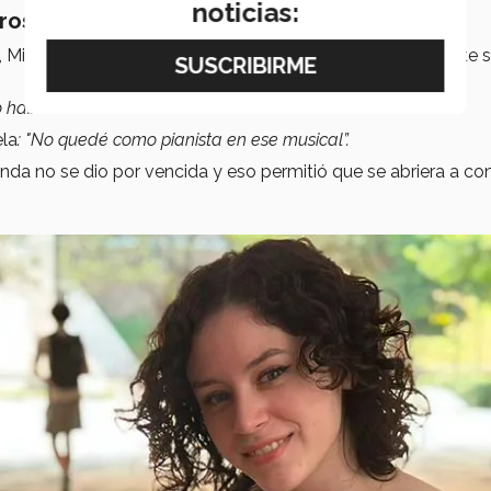
noticias:
eros musicales
, Miranda recuerda cómo fue su
primera audición
durante 
o había tocado música clásica".
ela
: "No quedé como pianista en ese musical”.
anda no se dio por vencida y eso permitió que se abriera a co