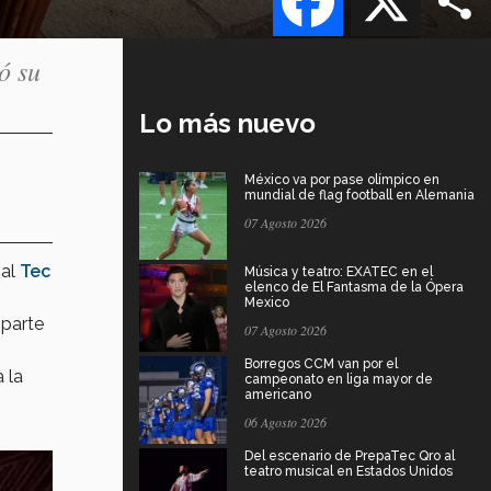
ó su
Lo más nuevo
México va por pase olímpico en
mundial de flag football en Alemania
07 Agosto 2026
 al
Tec
Música y teatro: EXATEC en el
elenco de El Fantasma de la Ópera
Mexico
 parte
07 Agosto 2026
Borregos CCM van por el
 la
campeonato en liga mayor de
americano
06 Agosto 2026
Del escenario de PrepaTec Qro al
teatro musical en Estados Unidos