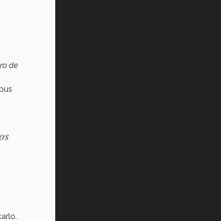
ro de
mpus
os
arlo.