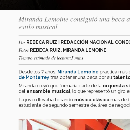
Miranda Lemoine consiguió una beca art
estilo musical
Por
REBECA RUIZ | REDACCIÓN NACIONAL CON
Fotos
REBECA RUIZ, MIRANDA LEMOINE
Tiempo estimado de lectura:5 mins
Desde los 7 años,
Miranda Lemoine
practica músic
de Monterrey
tras obtener una beca por su
talento
Miranda creyó que formaría parte de la
orquesta s
del
ensamble musical
, lo que representó un giro 
La joven llevaba tocando
música clásica
más de 10
estudiante de segundo semestre del área de negoc