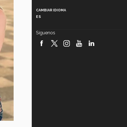
Más que un festival cultural: así es
la magia de VIBRART 2026 (video)
CAMBIAR IDIOMA
ES
Javier Guzmán: investigación con
impacto social (video)
Síguenos
¡México, en el top del mundial de
robótica FIRST 2026! (video)
Vida Tec: Pasión, disciplina y
básquetbol, con Gael Adame
(video)
¿Cómo es el Modelo Educativo
Tec? (video)
Vida Tec: Feminismo e Inteligencia
Artificial, Paola Ricaurte (video)