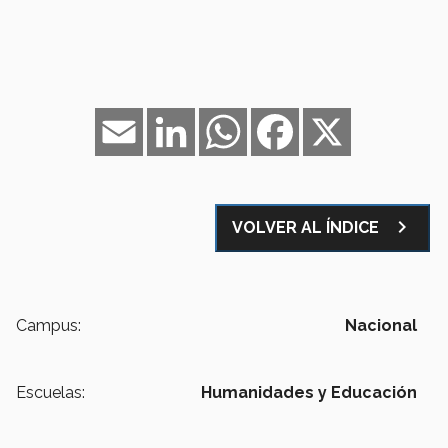
Email
LinkedIn
WhatsApp
Facebook
X
navigate_next
VOLVER AL ÍNDICE
Campus:
Nacional
Escuelas:
Humanidades y Educación