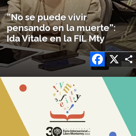
”No se puede vivir
pensando en la muerte”:
Ida Vitale en la FIL Mty
Facebook
X
Imagen
o
logo