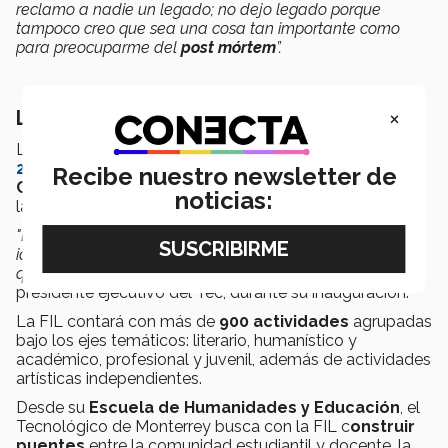
reclamo a nadie un legado; no dejo legado porque
tampoco creo que sea una cosa tan importante como
para preocuparme del
post mórtem
”.
×
La Feria Internacional del Libro Monterrey
La
Feria Internacional del Libro Monterrey (FIL)
2022
se lleva a cabo del
8 al 16 de octubre en
Recibe nuestro newsletter de
Cintermex,
en la que sus actividades regresan a
noticias:
la
presencialidad
.
"Este es un
espacio de encuentro,
con los libros, con las
ideas, con uno mismo y con los demás; es un encuentro
que genera crecimiento"
, dijo David Garza, rector y
presidente ejecutivo del Tec, durante su inauguración.
La FIL contará con más de
900 actividades
agrupadas
bajo los ejes temáticos: literario, humanístico y
académico, profesional y juvenil, además de actividades
artísticas independientes.
Desde su
Escuela de Humanidades y Educación
, el
Tecnológico de Monterrey busca con la FIL c
onstruir
puentes
entre la comunidad estudiantil y docente, la