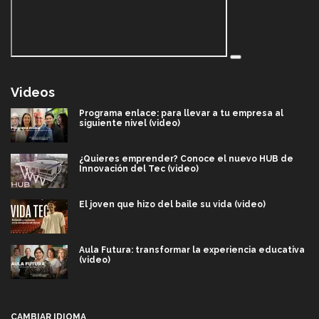
Videos
Programa enlace: para llevar a tu empresa al
siguiente nivel (video)
¿Quieres emprender? Conoce el nuevo HUB de
Innovación del Tec (video)
El joven que hizo del baile su vida (video)
Aula Futura: transformar la experiencia educativa
(video)
Más que un festival cultural: así es la magia de
VIBRART 2026 (video)
CAMBIAR IDIOMA