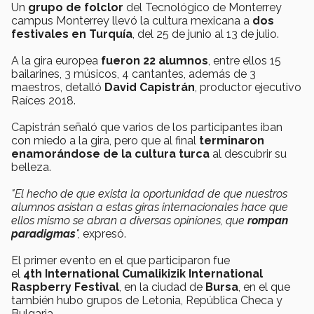
Un
grupo de folclor
del Tecnológico de Monterrey
campus Monterrey llevó la cultura mexicana a
dos
festivales en Turquía
, del 25 de junio al 13 de julio.
A la gira europea
fueron
22 alumnos
, entre ellos 15
bailarines, 3 músicos, 4 cantantes, además de 3
maestros, detalló
David Capistrán
, productor ejecutivo
Raíces 2018.
Capistrán señaló que varios de los participantes iban
con miedo a la gira, pero que al final
terminaron
enamorándose de la cultura turca
al descubrir su
belleza.
"El hecho de que exista la oportunidad de que nuestros
alumnos asistan a estas giras internacionales hace que
ellos mismo se abran a diversas opiniones, que
rompan
paradigmas
",
expresó.
El primer evento en el que participaron fue
el
4th International Cumalikizik International
Raspberry Festival
, en la ciudad de
Bursa
, en el que
también hubo grupos de Letonia, República Checa y
Bulgaria.