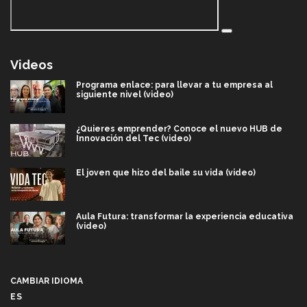
Videos
Programa enlace: para llevar a tu empresa al
siguiente nivel (video)
¿Quieres emprender? Conoce el nuevo HUB de
Innovación del Tec (video)
El joven que hizo del baile su vida (video)
Aula Futura: transformar la experiencia educativa
(video)
Más que un festival cultural: así es la magia de
VIBRART 2026 (video)
CAMBIAR IDIOMA
ES
Javier Guzmán: investigación con impacto social