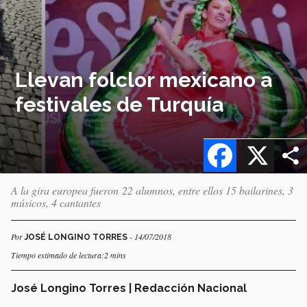
Llevan folclor mexicano a
festivales de Turquía
Facebook
X
A la gira europea fueron 22 alumnos, entre ellos 15 bailarines, 3
músicos, 4 cantantes
Por
- 14/07/2018
JOSÉ LONGINO TORRES
Tiempo estimado de lectura:2 mins
José Longino Torres | Redacción Nacional