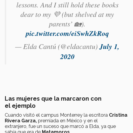
lessons. And I still hold these books
dear to my 💜 (but shelved at my
parents’ 🏡).
pic.twitter.com/eiSwhZkRoq
— Elda Cantú (@eldacantu)
July 1,
2020
Las mujeres que la marcaron con
el ejemplo
Cuando visitó el campus Monterrey la escritora
Cristina
Rivera Garza,
premiada en México y en el
extranjero,
fue un suceso que marcó a Elda, ya que
sabía que era de
Matamoros
.