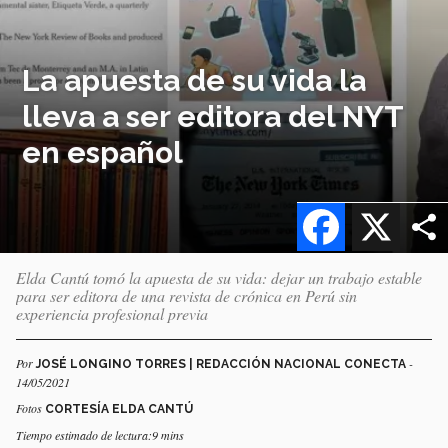
La apuesta de su vida la
lleva a ser editora del NYT
en español
Facebook
X
Elda Cantú tomó la apuesta de su vida: dejar un trabajo estable
para ser editora de una revista de crónica en Perú sin
experiencia profesional previa
Por
-
JOSÉ LONGINO TORRES | REDACCIÓN NACIONAL CONECTA
14/05/2021
Fotos
CORTESÍA ELDA CANTÚ
Tiempo estimado de lectura:9 mins