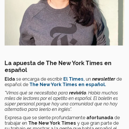
La apuesta de The New York Times en
español
Elda
se encarga de escribir
El Times
,
un
newsletter
de
español de
The New York Times en español.
"Vimos qué se necesitaba para
revivirlo
. Había muchos
miles de lectores por el apetito en español. El boletín es
súper personal porque hay una comunidad que no hay
alternativa para leerlo en inglés".
Expresa que se siente profundamente
afortunada
de
trabajar en
The New York Times
y que gran parte de
su trabajo es mostrar a la gente que habla español el