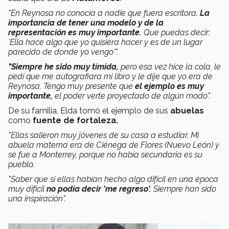
"En Reynosa no conocía a nadie que fuera escritora.
La
importancia de tener una modelo y de la
representación es muy importante.
Que puedas decir:
'Ella hace algo que yo quisiera hacer y es de un lugar
parecido de donde yo vengo'".
"Siempre he sido muy tímida,
pero esa vez hice la cola, le
pedí que me autografiara mi libro y le dije que yo era de
Reynosa. Tengo muy presente que
el ejemplo es muy
importante,
el poder verte proyectado de algún modo".
De su familia, Elda tomó el ejemplo de sus
abuelas
como
fuente de fortaleza.
"Ellas salieron muy jóvenes de su casa a estudiar. Mi
abuela materna era de Ciénega de Flores (Nuevo León) y
se fue a Monterrey, porque no había secundaria es su
pueblo.
"Saber que si ellas habían hecho algo difícil en una época
muy difícil
no podía decir 'me regreso'.
Siempre han sido
una inspiración".