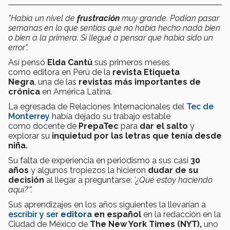
"Había un nivel de
frustración
muy grande. Podían pasar
semanas en lo que sentías que no había hecho nada bien
o bien a la primera. Sí llegué a pensar que había sido un
error".
Así pensó
Elda Cantú
sus primeros meses
como editora en Perú de la
revista Etiqueta
Negra
, una de las
revistas más importantes de
crónica
en América Latina.
La egresada de Relaciones Internacionales del
Tec de
Monterrey
había dejado su trabajo estable
como docente de
PrepaTec
para
dar el salto
y
explorar su
inquietud por las letras que tenía desde
niña.
Su falta de experiencia en periodismo a sus casi
30
años
y algunos tropiezos la hicieron
dudar de su
decisión
al llegar a preguntarse:
'¿Qué estoy haciendo
aquí?'"
.
Sus aprendizajes en los años siguientes la llevarían a
escribir y ser
editora
en español
en la redacción en la
Ciudad de México
de
The New York Times (NYT),
uno