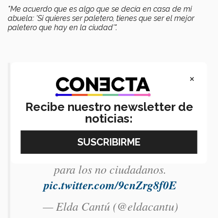
"Me acuerdo que es algo que se decía en casa de mi
abuela: 'Si quieres ser paletero, tienes que ser el mejor
paletero que hay en la ciudad'".
Mi hermano y yo, en La Plaza Mall
×
de McALLEN, Texas, en los años 80.
Crecimos del otro lado, en Reynosa,
Recibe nuestro newsletter de
noticias:
yendo y viniendo entre las dos
ciudades. Ahora va a cumplirse un
año con la frontera terrestre cerrada
para los no ciudadanos.
pic.twitter.com/9cnZrg8f0E
— Elda Cantú (@eldacantu)