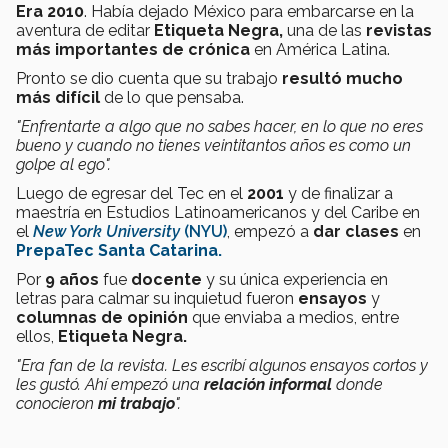
Era 2010
. Había dejado México para embarcarse en la
aventura de editar
Etiqueta Negra,
una de las
revistas
más importantes de crónica
en América Latina.
Pronto se dio cuenta que su trabajo
resultó mucho
más difícil
de lo que pensaba.
"Enfrentarte a algo que no sabes hacer, en lo que no eres
bueno y cuando no tienes veintitantos años es como un
golpe al ego".
Luego de egresar del Tec en el
2001
y de finalizar a
maestría en Estudios Latinoamericanos y del Caribe en
el
New York University
(
NYU)
, empezó a
dar clases
en
PrepaTec Santa Catarina.
Por
9 años
fue
docente
y su única experiencia en
letras para calmar su inquietud fueron
ensayos
y
columnas de opinión
que enviaba a medios, entre
ellos,
Etiqueta Negra.
"Era fan de la revista. L
es escribí algunos ensayos cortos y
les gustó. Ahí empezó una
relación informal
donde
conocieron
mi trabajo
".