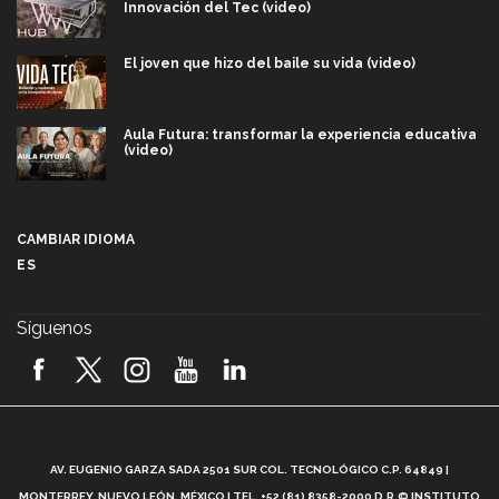
Innovación del Tec (video)
El joven que hizo del baile su vida (video)
Aula Futura: transformar la experiencia educativa
(video)
Más que un festival cultural: así es la magia de
VIBRART 2026 (video)
CAMBIAR IDIOMA
ES
Javier Guzmán: investigación con impacto social
(video)
Síguenos
¡México, en el top del mundial de robótica FIRST
2026! (video)
Vida Tec: Pasión, disciplina y básquetbol, con Gael
Adame (video)
A
AV. EUGENIO GARZA SADA 2501 SUR COL. TECNOLÓGICO C.P. 64849 |
L
¿Cómo es el Modelo Educativo Tec? (video)
MONTERREY, NUEVO LEÓN, MÉXICO | TEL. +52 (81) 8358-2000 D.R.© INSTITUTO