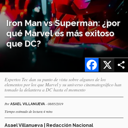
Iron Man vs Superman: ¿por
qué Marvel es más exitoso
que DC?
Facebook
X
Expertos Tec dan su punto de vista sobre algunos de los
elementos por los que Marvel y su universo cinematográfico han
tomado la delantera a DC hasta el momento
Por
- 08/05/2019
ASAEL VILLANUEVA
Tiempo estimado de lectura:4 mins
Asael Villanueva | Redacción Nacional