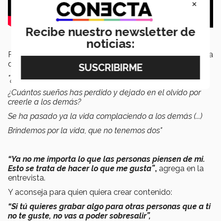
×
Recibe nuestro newsletter de
noticias:
Parte de
la letra de la canción
tiene la filosofía de vida
que ahora tiene Pablo:
"¿Cuántas veces no has vivido con el miedo al que dirán?
¿Cuántos sueños has perdido y dejado en el olvido por
creerle a los demás?
Se ha pasado ya la vida complaciendo a los demás (...)
Brindemos por la vida, que no tenemos dos"
“Ya no me importa lo que las personas piensen de mi.
Esto se trata de hacer lo que me gusta”
,
agrega en la
entrevista.
Y aconseja para quien quiera crear contenido:
“Si tú quieres grabar algo para otras personas que a ti
no te guste, no vas a poder sobresalir”,