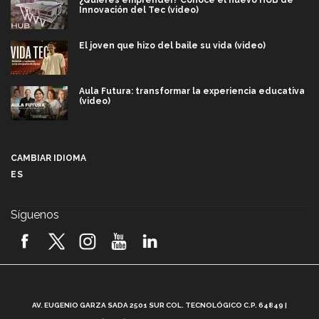
¿Quieres emprender? Conoce el nuevo HUB de
Innovación del Tec (video)
El joven que hizo del baile su vida (video)
Aula Futura: transformar la experiencia educativa
(video)
Más que un festival cultural: así es la magia de
VIBRART 2026 (video)
CAMBIAR IDIOMA
ES
Javier Guzmán: investigación con impacto social
(video)
Síguenos
¡México, en el top del mundial de robótica FIRST
2026! (video)
Vida Tec: Pasión, disciplina y básquetbol, con Gael
Adame (video)
A
AV. EUGENIO GARZA SADA 2501 SUR COL. TECNOLÓGICO C.P. 64849 |
L